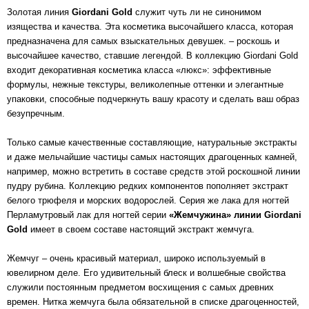
Золотая линия
Giordani Gold
служит чуть ли не синонимом
изящества и качества. Эта косметика высочайшего класса, которая
предназначена для самых взыскательных девушек. – роскошь и
высочайшее качество, ставшие легендой. В коллекцию Giordani Gold
входит декоративная косметика класса «люкс»: эффективные
формулы, нежные текстуры, великолепные оттенки и элегантные
упаковки, способные подчеркнуть вашу красоту и сделать ваш образ
безупречным.
Только самые качественные составляющие, натуральные экстракты
и даже мельчайшие частицы самых настоящих драгоценных камней,
например, можно встретить в составе средств этой роскошной линии
пудру рубина. Коллекцию редких компонентов пополняет экстракт
белого трюфеля и морских водорослей. Серия же лака для ногтей
Перламутровый лак для ногтей серии
«Жемчужина» линии Giordani
Gold
имеет в своем составе настоящий экстракт жемчуга.
Жемчуг – очень красивый материал, широко используемый в
ювелирном деле. Его удивительный блеск и волшебные свойства
служили постоянным предметом восхищения с самых древних
времен. Нитка жемчуга была обязательной в списке драгоценностей,