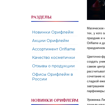
РАЗДЕЛЫ
Магическое 
Новинки Орифлейм
тех, у кого
праздник и 
Акции Орифлейм
Oriflame и 
праздничном
Ассортимент Oriflame
Цветочно-ф
Качество косметички
создать уни
Отзывы о продукции
самом центр
рассчитыват
Офисы Орифлейм в
сочетание к
России
сладкой еже
завтрашнем 
парфюмеры:
НОВИНКИ ОРИФЛЕЙМ
Уроженка Ли
точным наук