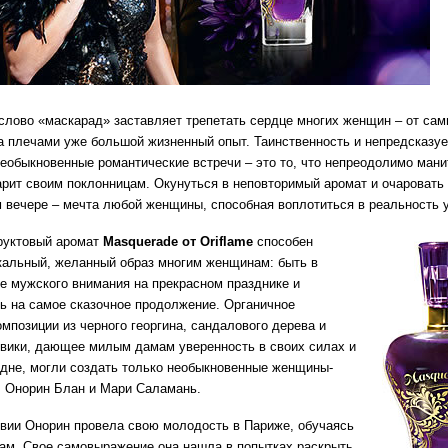
слово «маскарад» заставляет трепетать сердце многих женщин – от са
 за плечами уже большой жизненный опыт. Таинственность и непредсказу
необыкновенные романтические встречи – это то, что непреодолимо мани
дарит своим поклонницам. Окунуться в неповторимый аромат и очаровать
 вечере – мечта любой женщины, способная воплотиться в реальность 
руктовый аромат
Masquerade от Oriflame
способен
кальный, желанный образ многим женщинам: быть в
е мужского внимания на прекрасном празднике и
ь на самое сказочное продолжение. Органичное
омпозиции из черного георгина, сандалового дерева и
вики, дающее милым дамам уверенность в своих силах и
дне, могли создать только необыкновенные женщины-
 Онорин Блан и Мари Саламань.
вии Онорин провела свою молодость в Париже, обучаясь
ам. Свое самовыражение она нашла в попытках раскрыть