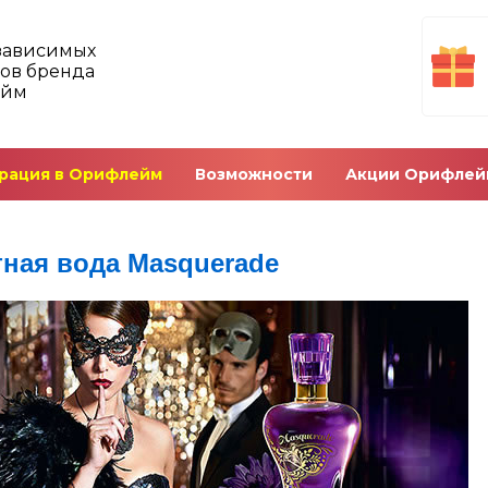
зависимых
ов бренда
ейм
рация в Орифлейм
Возможности
Акции Орифлей
тная вода Masquerade