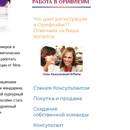
РАБОТА В ОРИФЛЕЙМ
Что дает регистрация
в Орифлэйм??
Отвечаем на Ваши
вопросы
юмеров в
сметических
 работать
ции от Nina
крашением
Станьте Консультантом
и мандарина,
ый пурпурный
Покупка и продажа
особен стать
аздничный
Создание
и
собственной команды
Консультант