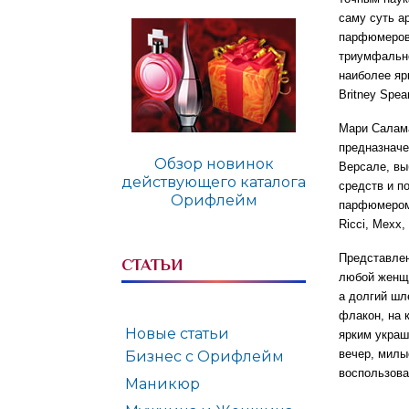
саму суть а
парфюмеров.
триумфально
наиболее яр
Britney Spear
Мари Салама
предназначе
Обзор новинок
Версале, вы
действующего каталога
средств и п
Орифлейм
парфюмером.
Ricci, Mexx,
Представле
СТАТЬИ
любой женщи
а долгий шл
флакон, на 
Новые статьи
ярким украш
вечер, милы
Бизнес с Орифлейм
воспользова
Маникюр