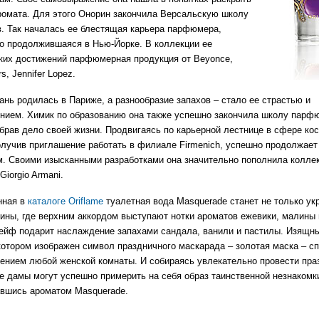
ромата. Для этого Онорин закончила Версальскую школу
 Так началась ее блестящая карьера парфюмера,
 продолжившаяся в Нью-Йорке. В коллекции ее
ких достижений парфюмерная продукция от Beyonce,
s, Jennifer Lopez.
нь родилась в Париже, а разнообразие запахов – стало ее страстью и
нием. Химик по образованию она также успешно закончила школу парф
брав дело своей жизни. Продвигаясь по карьерной лестнице в сфере ко
олучив приглашение работать в филиале Firmenich, успешно продолжает
 Своими изысканными разработками она значительно пополнила коллек
 Giorgio Armani.
нная в
каталоге Oriflame
туалетная вода Masquerade станет не только у
ны, где верхним аккордом выступают нотки ароматов ежевики, малины 
ейф подарит наслаждение запахами сандала, ванили и пастилы. Изящн
котором изображен символ праздничного маскарада – золотая маска – сп
ением любой женской комнаты. И собираясь увлекательно провести пр
е дамы могут успешно примерить на себя образ таинственной незнакомк
вшись ароматом Masquerade.