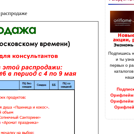
 распродаже
Подпишись н
и ты узн
первых о р
каталого
наше
Подписк
Орифлейм 3
Орифлейм 4
Орифлейм