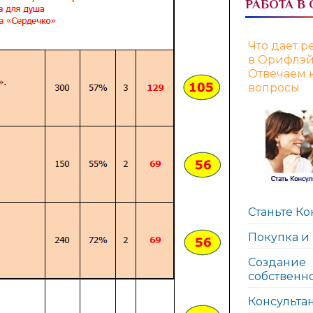
РАБОТА В
Что дает р
в Орифлэ
Отвечаем 
вопросы
Станьте Ко
Покупка и
Создание
собственн
Консульта