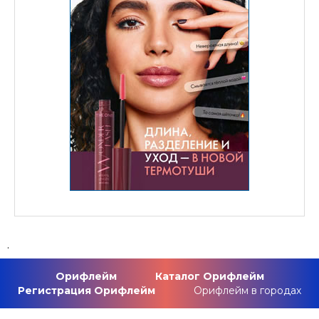
.
Орифлейм
Каталог Орифлейм
Регистрация Орифлейм
Орифлейм в городах