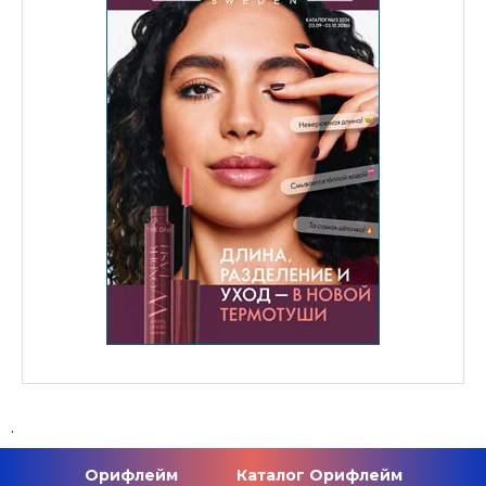
.
Орифлейм
Каталог Орифлейм