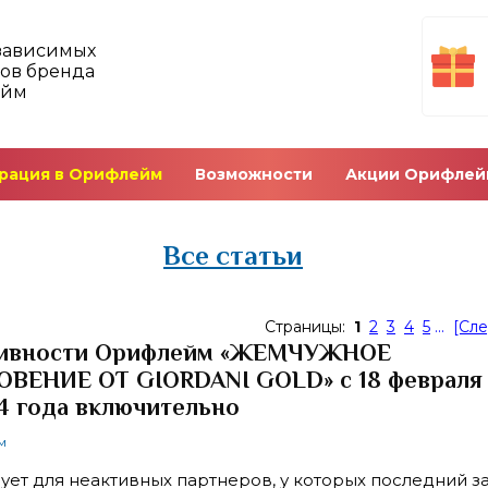
зависимых
ов бренда
ейм
рация в Орифлейм
Возможности
Акции Орифлей
Все статьи
Страницы:
1
2
3
4
5
...
[Сл
тивности Орифлейм «ЖЕМЧУЖНОЕ
ВЕНИЕ ОТ GIORDANI GOLD» с 18 февраля 
4 года включительно
м
ует для неактивных партнеров, у которых последний з