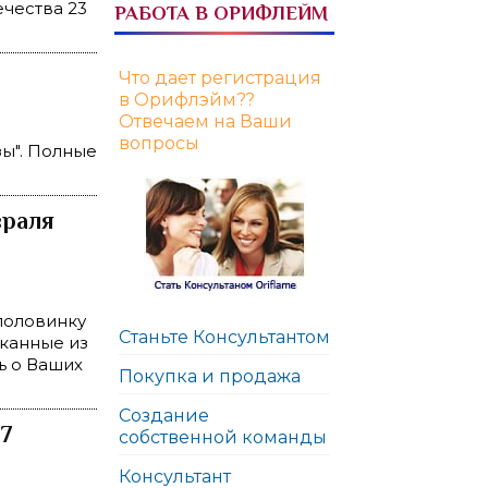
ечества 23
РАБОТА В ОРИФЛЕЙМ
Что дает регистрация
в Орифлэйм??
Отвечаем на Ваши
вопросы
зы". Полные
враля
 половинку
Станьте Консультантом
тканные из
ть о Ваших
Покупка и продажа
Создание
 7
собственной команды
Консультант