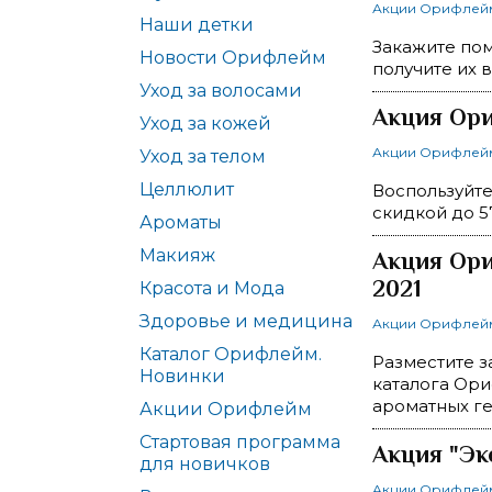
Акции Орифлей
Наши детки
Закажите пом
Новости Орифлейм
получите их в
Уход за волосами
Акция Ори
Уход за кожей
Акции Орифлей
Уход за телом
Целлюлит
Воспользуйте
скидкой до 57
Ароматы
Макияж
Акция Ори
2021
Красота и Мода
Здоровье и медицина
Акции Орифлей
Каталог Орифлейм.
Разместите з
Новинки
каталога Ори
ароматных ге
Акции Орифлейм
Стартовая программа
Акция "Эк
для новичков
Акции Орифлей