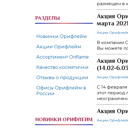
размещен в к
Акция Ори
РАЗДЕЛЫ
марта 202
Акции Орифлей
Новинки Орифлейм
В компании О
Акции Орифлейм
Вы можете по
Ассортимент Oriflame
Акция Ори
(14.02-6.0
Качество косметички
Отзывы о продукции
Акции Орифлей
С 14 февраля
Офисы Орифлейм в
этот период 
России
неограничен
Акция Ори
НОВИНКИ ОРИФЛЕЙМ
Акции Орифлей