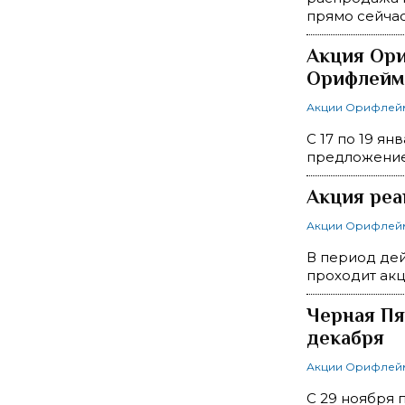
прямо сейча
Акция Ори
Орифлейм 
Акции Орифлей
С 17 по 19 я
предложени
Акция реа
Акции Орифлей
В период дей
проходит акц
Черная Пят
декабря
Акции Орифлей
C 29 ноября 