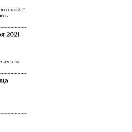
о онлайн".
ии в
я 2021
 всего за
ица