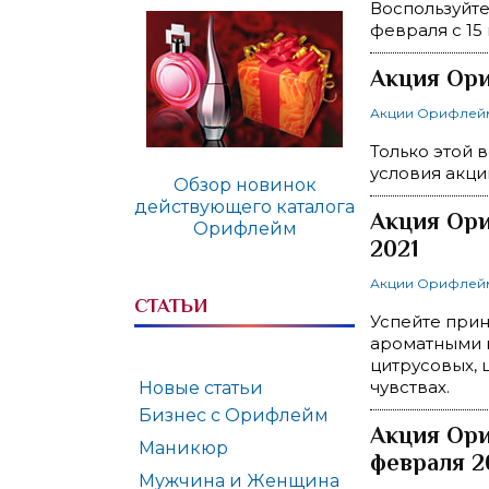
Воспользуйте
февраля с 15 
Акция Ори
Акции Орифлей
Только этой 
условия акци
Обзор новинок
действующего каталога
Акция Ори
Орифлейм
2021
Акции Орифлей
СТАТЬИ
Успейте прин
ароматными к
цитрусовых, 
чувствах.
Новые статьи
Бизнес с Орифлейм
Акция Ори
Маникюр
февраля 2
Мужчина и Женщина