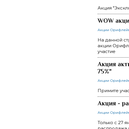
Акция "Экскл
WOW акция
Акции Орифлей
На данной ст
акции Орифле
участие
Акция акт
75%"
Акции Орифлей
Примите учас
Акция - р
Акции Орифлей
Только с 27 
распродажа ю