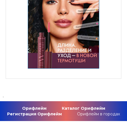
.
Орифлейм
Каталог Орифлейм
Регистрация Орифлейм
Орифлейм в городах