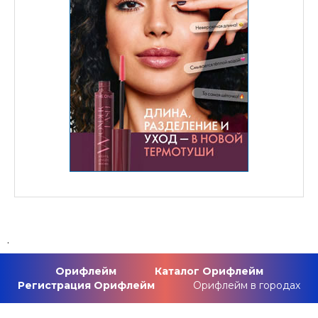
.
Орифлейм
Каталог Орифлейм
Регистрация Орифлейм
Орифлейм в городах