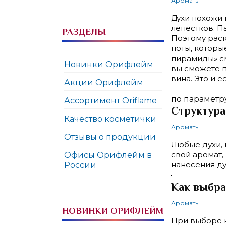
Ароматы
Духи похожи 
лепестков. П
РАЗДЕЛЫ
Поэтому раск
ноты, которы
пирамиды» с
Новинки Орифлейм
вы сможете п
вина. Это и 
Акции Орифлейм
по парамет
Ассортимент Oriflame
Структура
Качество косметички
Ароматы
Отзывы о продукции
Любые духи, 
свой аромат, 
Офисы Орифлейм в
нанесения ду
России
Как выбра
Ароматы
НОВИНКИ ОРИФЛЕЙМ
При выборе 