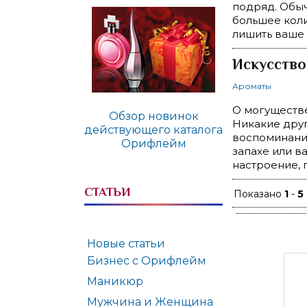
подряд. Обыч
большее коли
лишить ваше
Искусство
Ароматы
О могуществе
Обзор новинок
Никакие друг
действующего каталога
воспоминаний
Орифлейм
запахе или в
настроение,
СТАТЬИ
Показано
1
-
5
Новые статьи
Бизнес с Орифлейм
Маникюр
Мужчина и Женщина