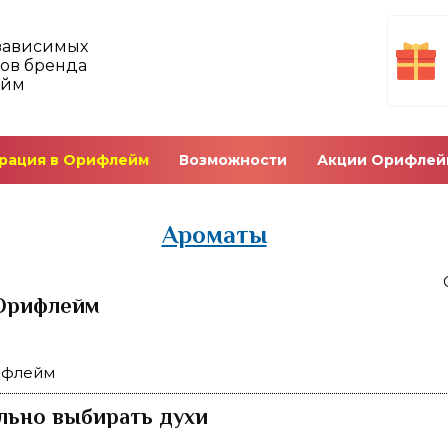
зависимых
ов бренда
ейм
рация в Орифлейм
Возможности
Акции Орифлей
Ароматы
Орифлейм
ифлейм
льно выбирать духи