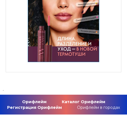
.
Орифлейм
Каталог Орифлейм
Регистрация Орифлейм
Орифлейм в городах