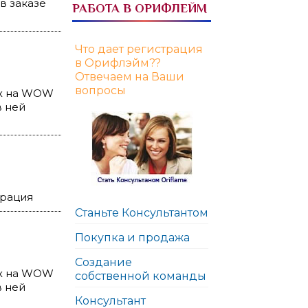
в заказе
РАБОТА В ОРИФЛЕЙМ
Что дает регистрация
в Орифлэйм??
Отвечаем на Ваши
вопросы
ых на WOW
в ней
трация
Станьте Консультантом
Покупка и продажа
Создание
ых на WOW
собственной команды
в ней
Консультант