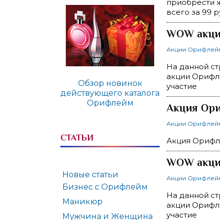
приобрести ж
всего за 99 
WOW акция
Акции Орифлей
На данной ст
акции Орифле
Обзор новинок
участие
действующего каталога
Орифлейм
Акция Ори
Акции Орифлей
СТАТЬИ
Акция Орифле
WOW акция
Новые статьи
Акции Орифлей
Бизнес с Орифлейм
На данной ст
Маникюр
акции Орифле
участие
Мужчина и Женщина