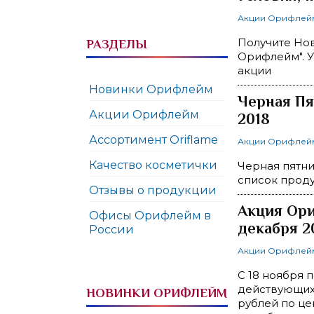
Акции Орифлей
Получите Нов
РАЗДЕЛЫ
Орифлейм". У
акции
Новинки Орифлейм
Черная Пя
Акции Орифлейм
2018
Ассортимент Oriflame
Акции Орифлей
Качество косметички
Черная пятни
список проду
Отзывы о продукции
Акция Ори
Офисы Орифлейм в
декабря 2
России
Акции Орифлей
С 18 ноября 
действующих 
НОВИНКИ ОРИФЛЕЙМ
рублей по це