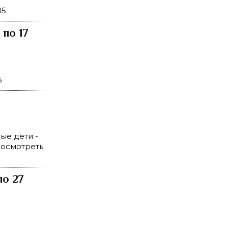
15
по 17
5
ые дети -
 посмотреть
по 27