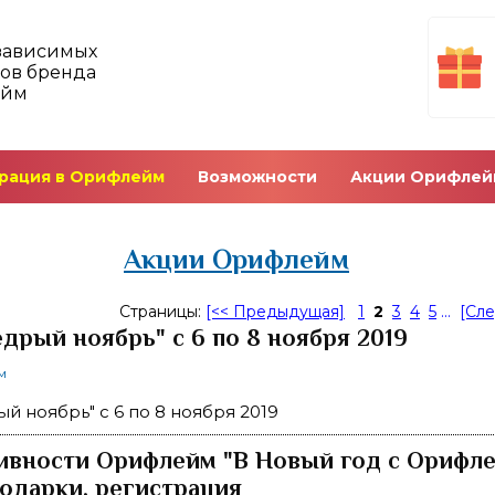
зависимых
ов бренда
ейм
рация в Орифлейм
Возможности
Акции Орифлей
Акции Орифлейм
Страницы:
[<< Предыдущая]
1
2
3
4
5
...
[Сл
дрый ноябрь" с 6 по 8 ноября 2019
м
й ноябрь" с 6 по 8 ноября 2019
ивности Орифлейм "В Новый год с Орифле
подарки, регистрация