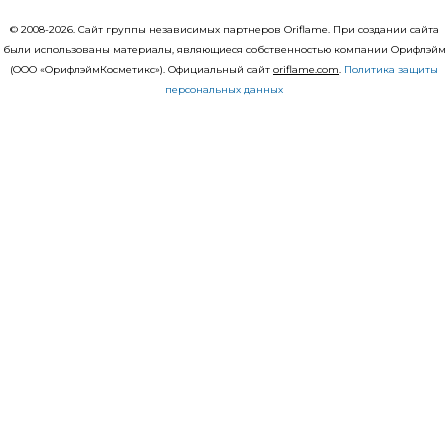
© 2008-2026. Сайт группы независимых партнеров Oriflame. При создании сайта
были использованы материалы, являющиеся собственностью компании Орифлэйм
(ООО «ОрифлэймКосметикс»). Официальный сайт
оriflаme.com
.
Политика защиты
персональных данных