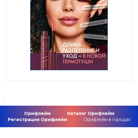
.
Орифлейм
Каталог Орифлейм
Регистрация Орифлейм
Орифлейм в городах