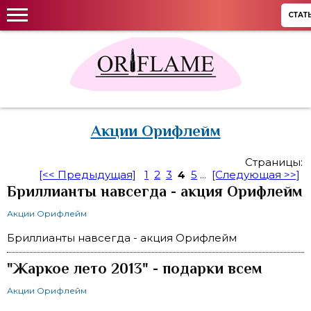
СТАТ
Акции Орифлейм
Страницы:
[<< Предыдущая]
1
2
3
4
5
...
[Следующая >>]
Бриллианты навсегда - акция Орифлейм
Акции Орифлейм
Бриллианты навсегда - акция Орифлейм
"Жаркое лето 2013" - подарки всем
Акции Орифлейм