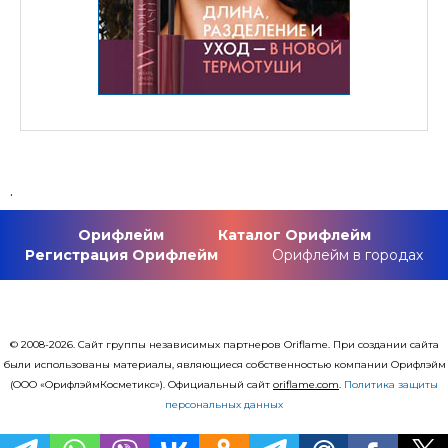
.
Орифлейм
Каталог Орифлейм
Регистрация Орифлейм
Орифлейм в городах
© 2008-2026. Сайт группы независимых партнеров Oriflame. При создании сайта
были использованы материалы, являющиеся собственностью компании Орифлэйм
(ООО «ОрифлэймКосметикс»). Официальный сайт
оriflаme.com
.
Политика защиты
персональных данных