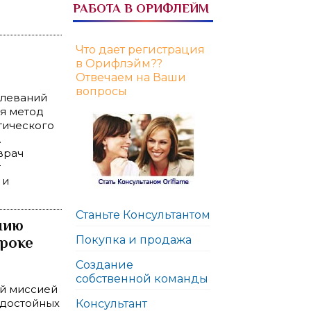
РАБОТА В ОРИФЛЕЙМ
Что дает регистрация
в Орифлэйм??
Отвечаем на Ваши
вопросы
олеваний
ся метод
тического
.
врач
т
 и
Станьте Консультантом
нию
Покупка и продажа
сроке
Создание
собственной команды
ой миссией
 достойных
Консультант