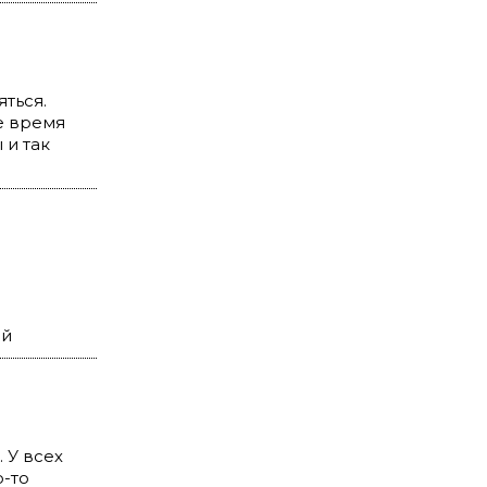
яться.
е время
 и так
ий
 У всех
о-то