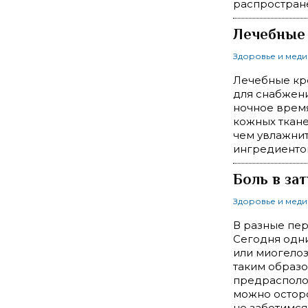
распростране
Лечебные
Здоровье и мед
Лечебные кр
для снабжени
ночное вре­м
кожных ткан
чем увлажнит
ингреди­енто
Боль в за
Здоровье и мед
В разные пе
Сегодня одни
или миогелоз
таким образо
предрасполож
можно осторо
не заботимся