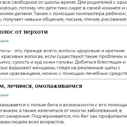
все свободное от школы время. Для родителей с одн
 хорошо, потому, что дети тихо сидят в своей комнате 
воими делами. Также с помощью компьютера ребенок 
, получает навыки общения, письма, чтения, рисования
олос от перхоти
ицина
осы - это, прежде всего, волосы здоровые и крепкие.
о красивых волосах, если существуют такие проблемы к
лос, сухость и зуд кожи головы. Добиться блестящих и 
орых вздыхают женщины, глядя на рекламные щиты с
ми красавицами, можно с помощью лечебных средств
ем, лечимся, омолаживаемся
ицина
сказывается о пользе бега и возможности с его помощь
ганизм, а также излечиться от многих заболеваний, в
от ожирения. Подчёркивается, что бег как профилакт
азан людям всех возрастов.