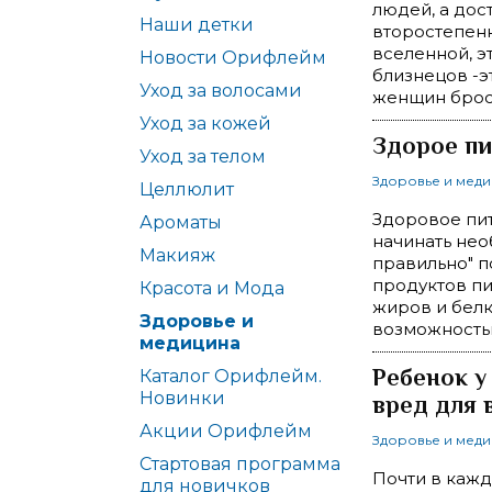
людей, а дос
Наши детки
второстепенн
вселенной, э
Новости Орифлейм
близнецов -э
Уход за волосами
женщин броса
Уход за кожей
Здорое пи
Уход за телом
Здоровье и мед
Целлюлит
Здоровое пит
Ароматы
начинать нео
Макияж
правильно" п
продуктов пи
Красота и Мода
жиров и белк
Здоровье и
возможностью
медицина
Ребенок у
Каталог Орифлейм.
Новинки
вред для 
Акции Орифлейм
Здоровье и мед
Стартовая программа
Почти в кажд
для новичков