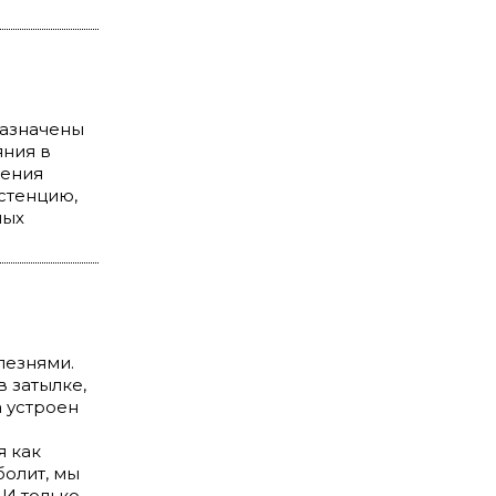
назначены
яния в
ления
стенцию,
ных
лезнями.
 затылке,
а устроен
я как
болит, мы
И только,