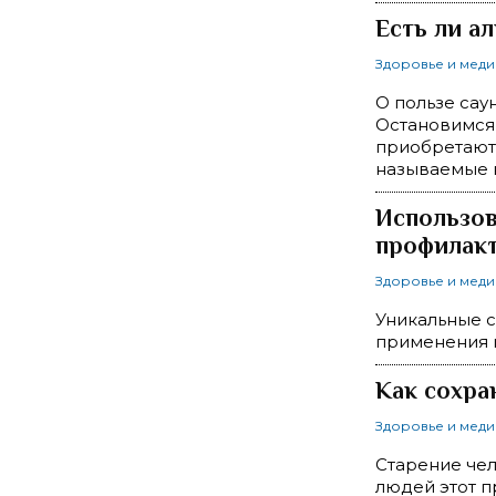
Есть ли а
Здоровье и мед
О пользе сау
Остановимся 
приобретают 
называемые 
Использов
профилакт
Здоровье и мед
Уникальные с
применения 
Как сохра
Здоровье и мед
Старение чел
людей этот пр