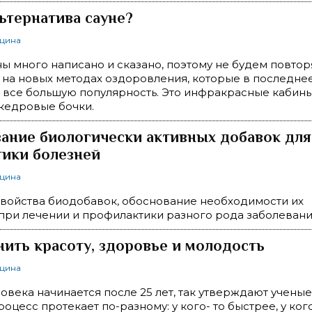
льтернатива сауне?
ицина
ны много написано и сказано, поэтому не будем повтор
на новых методах оздоровления, которые в последне
все большую популярность. Это инфракрасные кабины
кедровые бочки.
ание биологически активных добавок для
ики болезней
ицина
войства биодобавок, обоснование необходимости их
при лечении и профилактики разного рода заболеван
нить красоту, здоровье и молодость
ицина
овека начинается после 25 лет, так утверждают ученые.
оцесс протекает по-разному: у кого- то быстрее, у ког