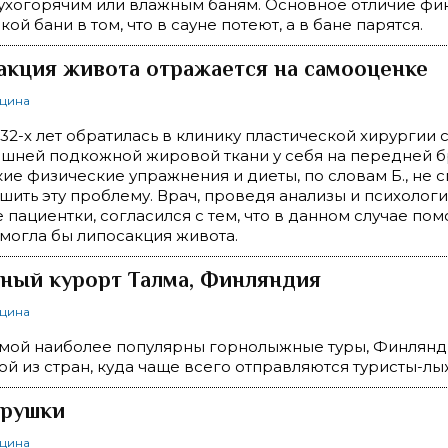
сухогорячим или влажным баням. Основное отличие фи
кой бани в том, что в сауне потеют, а в бане парятся.
акция живота отражается на самооценке
ицина
 32-х лет обратилась в клинику пластической хирургии 
лишней подкожной жировой ткани у себя на передней
кие физические упражнения и диеты, по словам Б., не 
шить эту проблему. Врач, проведя анализы и психолог
 пациентки, согласился с тем, что в данном случае по
могла бы липосакция живота.
ный курорт Талма, Финляндия
ицина
имой наиболее популярны горнолыжные туры, Финлянд
ой из стран, куда чаще всего отправляются туристы-лы
грушки
ицина