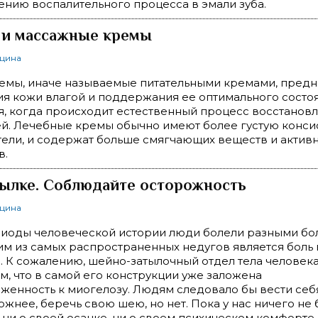
нию воспалительного процесса в эмали зуба.
 и массажные кремы
ицина
емы, иначе называемые питательными кремами, пред
я кожи влагой и поддержания ее оптимального состо
я, когда происходит естественный процесс восстанов­
ей. Лечебные кремы обычно имеют более густую конси
ели, и содер­жат больше смягчающих веществ и актив
в.
тылке. Соблюдайте осторожность
ицина
риоды человеческой истории люди болели разными бо
м из самых распространенных недугов является боль в
. К сожалению, шейно-затылочный отдел тела человек
м, что в самой его конструкции уже заложена
енность к миогелозу. Людям следовало бы вести себ
жнее, беречь свою шею, но нет. Пока у нас ничего не 
 ни о своей осанке, ни о своем психическом комфорте. 