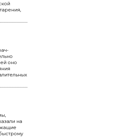
ской
тарения,
рач-
ельно
дей оно
яния
алительных
мы,
казали на
ржащие
 быстрому