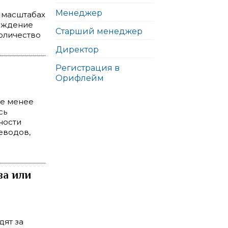
Менеджер
в масштабах
рождение
Старший менеджер
количество
Директор
Регистрация в
Орифлейм
не менее
сь
ности
еводов,
за или
дят за