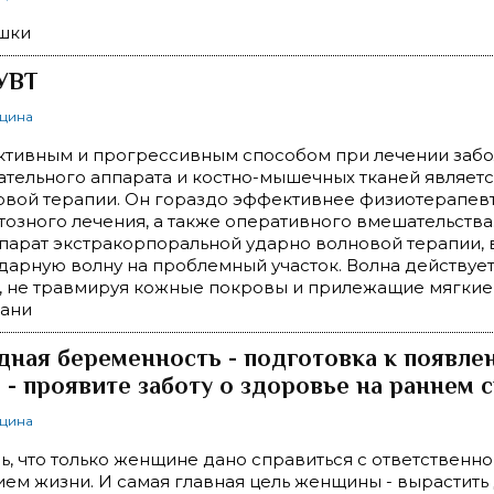
шки
УВТ
ицина
тивным и прогрессивным способом при лечении заб
тельного аппарата и костно-мышечных тканей являет
овой терапии. Он гораздо эффективнее физиотерапев
озного лечения, а также оперативного вмешательства
парат экстракорпоральной ударно волновой терапии, 
дарную волну на проблемный участок. Волна действуе
, не травмируя кожные покровы и прилежащие мягкие
ани
ная беременность - подготовка к появле
 - проявите заботу о здоровье на раннем 
ицина
ь, что только женщине дано справиться с ответственн
ем жизни. И самая главная цель женщины - вырастить