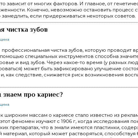
то зависит от многих факторов. И главное, от генетиче
енности. Конечно, невозможно остановить процесс с
 замедлить, если придерживаться некоторых советов.
я чистка зубов
ицина
о профессиональная чистка зубов, которую проводит в
 помощью специальных инструментов способна значит
ровье и вид зубов. Через какое-то время (у разных лю
оваться) может быть зафиксировано улучшение состо
, как следствие, снижается риск возникновения восп
 знаем про кариес?
ицина
ак широким массам о кариесе стало известно из рекла
этот феномен изучают с 1906 г, когда исследования по
ких препаратах, что в эмали имеются пластинки, соде
 материал, который может растворяться, способствуя