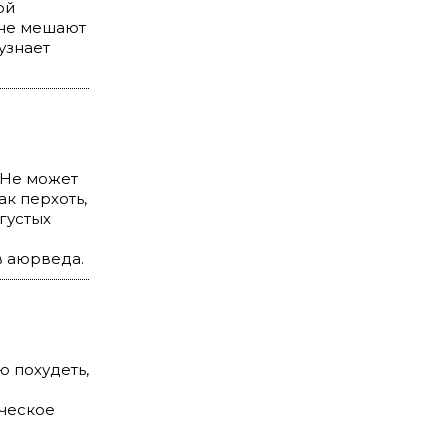
ой
и не мешают
узнает
 Не может
ак перхоть,
густых
 аюрведа.
ю похудеть,
ическое