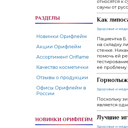
относятся к 
сауны от русс
РАЗДЕЛЫ
Как липос
Здоровье и мед
Новинки Орифлейм
Пациентка Б.
на складку 
Акции Орифлейм
стенке. Ника
помочь ей ре
Ассортимент Oriflame
тестирование
Качество косметички
её проблему 
Отзывы о продукции
Горнолыж
Офисы Орифлейм в
Здоровье и мед
России
Поскольку з
является одн
Лучшие и
НОВИНКИ ОРИФЛЕЙМ
Здоровье и мед