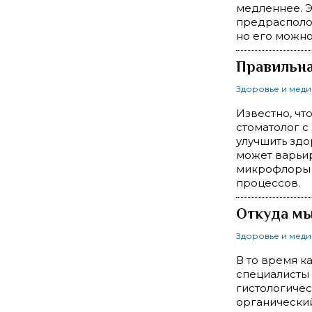
медленнее. Э
предрасполож
но его можно
Правильна
Здоровье и мед
Известно, чт
стоматолог с
улучшить здо
может варьир
микрофлоры и
процессов.
Откуда мы
Здоровье и мед
В то время к
специалисты 
гистологичес
органический