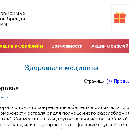
зависимых
ов бренда
ейм
рация в Орифлейм
Возможности
Акции Орифлей
Здоровье и медицина
Страницы:
[<< Преды
оровье
ицина
орить о том, что современные бешеные ритмы жизни 
зможности оставляют для полноценного расслабления 
ьем? Совместить и то и другое позволяет баня. Самый
сская баня, или популярные ныне финские сауны. И те, 