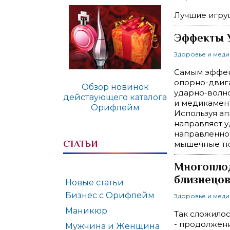
Лучшие игру
Эффекты 
Здоровье и мед
Самым эффек
опорно-двига
Обзор новинок
ударно-волн
действующего каталога
и медикамент
Орифлейм
Используя ап
направляет у
направленно
СТАТЬИ
мышечные тк
Многоплод
близнецов
Новые статьи
Бизнес с Орифлейм
Здоровье и мед
Маникюр
Так сложилос
- продолжени
Мужчина и Женщина