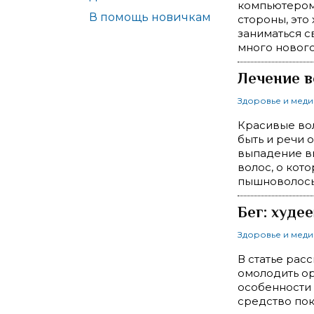
компьютером 
В помощь новичкам
стороны, это
заниматься с
много нового
Лечение в
Здоровье и мед
Красивые вол
быть и речи 
выпадение вы
волос, о кот
пышноволосы
Бег: худе
Здоровье и мед
В статье рас
омолодить ор
особенности 
средство пок