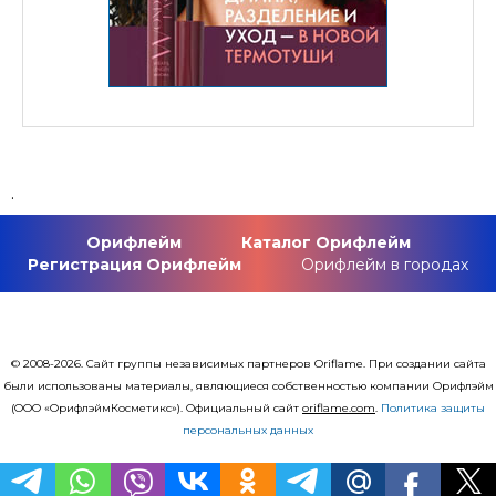
.
Орифлейм
Каталог Орифлейм
Регистрация Орифлейм
Орифлейм в городах
© 2008-2026. Сайт группы независимых партнеров Oriflame. При создании сайта
были использованы материалы, являющиеся собственностью компании Орифлэйм
(ООО «ОрифлэймКосметикс»). Официальный сайт
оriflаme.com
.
Политика защиты
персональных данных