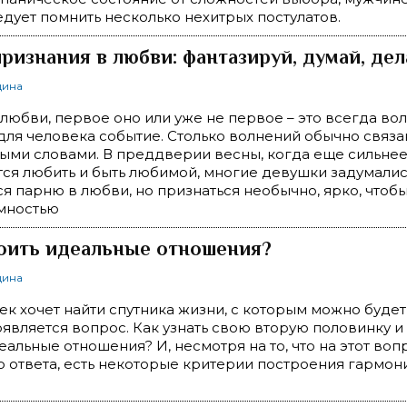
дует помнить несколько нехитрых постулатов.
ризнания в любви: фантазируй, думай, дел
щина
любви, первое оно или уже не первое – это всегда во
для человека событие. Столько волнений обычно связа
ыми словами. В преддверии весны, когда еще сильнее
тся любить и быть любимой, многие девушки задумались
ся парню в любви, но признаться необычно, ярко, чтоб
имностью
оить идеальные отношения?
щина
к хочет найти спутника жизни, с которым можно будет
оявляется вопрос. Как узнать свою вторую половинку и
еальные отношения? И, несмотря на то, что на этот воп
 ответа, есть некоторые критерии построения гармон