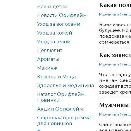
Какая пол
Наши детки
Мужчина и Жен
Новости Орифлейм
Уход за волосами
Всем известн
будущее. Но 
Уход за кожей
предсказания
Уход за телом
сомневаться.
Целлюлит
Как завес
Ароматы
Мужчина и Жен
Макияж
Что не надо 
Красота и Мода
именам: Секр
Здоровье и медицина
ожидает встр
заведёт кре
Каталог Орифлейм.
Новинки
Мужчины н
Акции Орифлейм
Мужчина и Жен
Стартовая программа
для новичков
Сайты знаком
всё новых уч