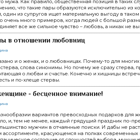
о мужа. Как правило, общественная позиция в таких сл
нению, что такие пары образуются исключительно из к
 один из супругов ищет материальную выгоду в тако
о очень много примеров, когда людей с большой разн
диняет все же сильное чувство – любовь, а никак не вы
пы в отношении любовниц
щина
азано и о женах, и о любовницах. Почему-то для многи
стерва, слова синонимы. Но почему же сразу стерва, п
тающая о любви и счастье. Конечно и хищницы встреча
есть и по-хлеще стервы.
енщине - бесценное внимание!
щина
азнообразии вариантов превосходных подарков для 
ло, и, тем не менее, каждый грядущий праздник по-п
льшинство мужчин в отчаянные поиски. И дабы не раст
 ассортименте, красующемся на полках современных 
в паническое состояние от сложностей выбора, мужчин