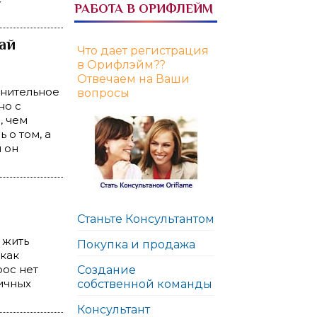
РАБОТА В ОРИФЛЕЙМ
ай
Что дает регистрация
в Орифлэйм??
Отвечаем на Ваши
лнительное
вопросы
но с
, чем
 о том, а
ы он
Станьте Консультантом
 жить
Покупка и продажа
 как
рос нет
Создание
ичных
собственной команды
Консультант