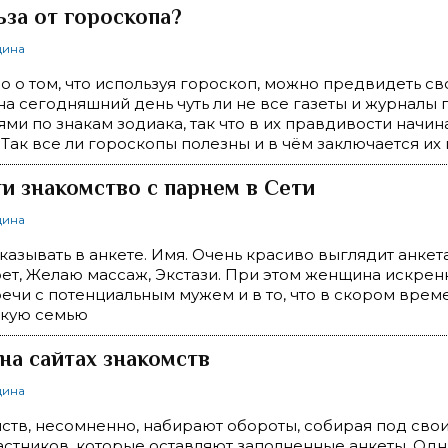
ьза от гороскопа?
щина
о о том, что используя гороскоп, можно предвидеть св
на сегодняшний день чуть ли не все газеты и журналы 
ми по знакам зодиака, так что в их правдивости начи
 Так все ли гороскопы полезны и в чём заключается их 
ти знакомство с парнем в Сети
щина
указывать в анкете. Имя. Очень красиво выглядит анкет
ет, Желаю массаж, Экстази. При этом женщина искрен
ечи с потенциальным мужем и в то, что в скором врем
пкую семью
а сайтах знакомств
щина
ств, несомненно, набирают обороты, собирая под св
астников, которые оставляют заполненные анкеты. Одн