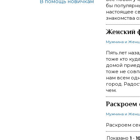
В помощь новичкам
бы популярны
настоящее св
знакомства 
Женский 
Мужчина и Жен
Пять лет наз
тоже кто куда
домой приеду
тоже не совп
нам всем одн
город. Радос
чем.
Раскроем 
Мужчина и Жен
Раскроем се
Показано
1
-
1