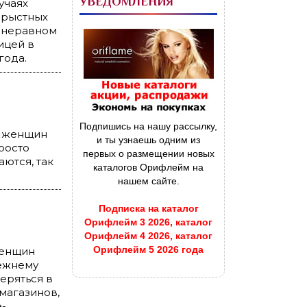
УВЕДОМЛЕНИЯ
учаях
орыстных
м неравном
ицей в
года.
Подпишись на нашу рассылку,
х женщин
и ты узнаешь одним из
росто
первых о размещении новых
ются, так
каталогов Орифлейм на
нашем сайте.
Подписка на каталог
Орифлейм 3 2026, каталог
Орифлейм 4 2026, каталог
Орифлейм 5 2026 года
женщин
режнему
еряться в
магазинов,
е-