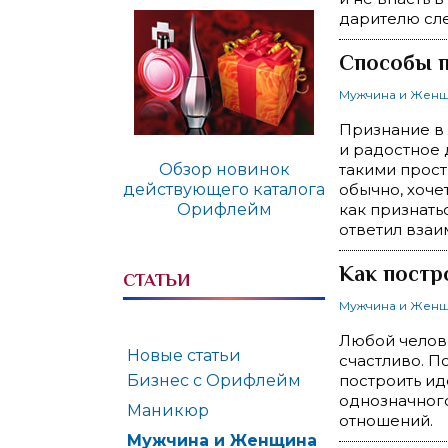
дарителю сле
Способы п
Мужчина и Жен
Признание в 
и радостное 
Обзор новинок
такими прост
действующего каталога
обычно, хоче
Орифлейм
как признать
ответил вза
Как постр
СТАТЬИ
Мужчина и Жен
Любой челове
Новые статьи
счастливо. П
Бизнес с Орифлейм
построить ид
однозначного
Маникюр
отношений.
Мужчина и Женщина