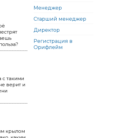
Менеджер
Старший менеджер
оё
Директор
пестрят
наешь
Регистрация в
польза?
Орифлейм
а с такими
не верит и
ени
оим крылом
ако, каким