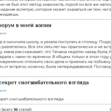
м не был этот метод знакомств, порой он всё же напо
идание вслепую, которое может оказаться не тем, чего
ожидаешь.
форум в моей жизни
щина
ад я окончила школу, и уехала поступать в столицу. Под
 разлетелись. Все эти пять лет мы практически и не вст
, мама рассказывает, что Татьяна неделю назад была,
адала с нами по времени. В общем, только в этом году 
овременно отложить свои дела и приехать на побывку
ть от встречи, конечно, была непередаваемой. Поговор
секрет сногшибательного взгляда
щина
крет сногшибательного взгляда
0
(всего
10
статей)