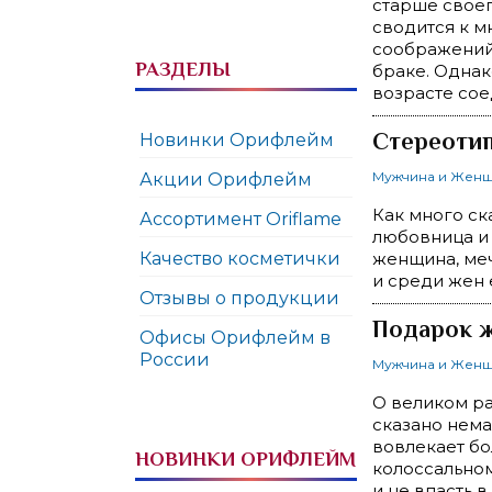
старше своег
сводится к м
соображений,
РАЗДЕЛЫ
браке. Однак
возрасте сое
Стереоти
Новинки Орифлейм
Мужчина и Жен
Акции Орифлейм
Как много ск
Ассортимент Oriflame
любовница и 
Качество косметички
женщина, меч
и среди жен 
Отзывы о продукции
Подарок ж
Офисы Орифлейм в
России
Мужчина и Жен
О великом р
сказано нема
вовлекает бо
НОВИНКИ ОРИФЛЕЙМ
колоссальном
и не впасть 