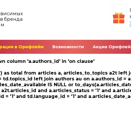
ависимых
в бренда
йм
рация в Орифлейм
Возможности
Акции Орифлей
n column 'a.authors_id' in 'on clause'
) as total from articles a, articles_to_topics a2t left
= td.topics_id left join authors au on a.authors_id = 
cles_date_available IS NULL or to_days(a.articles_dat
= a2t.articles_id and a.articles_status = '1' and a.artic
d = '1' and td.language_id = '1' and a.articles_date