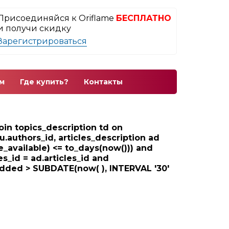
Присоединяйся к Oriflame
БЕСПЛАТНО
и получи скидку
Зарегистрироваться
м
Где купить?
Контакты
 join topics_description td on
au.authors_id, articles_description ad
e_available) <= to_days(now())) and
les_id = ad.articles_id and
_added > SUBDATE(now( ), INTERVAL '30'