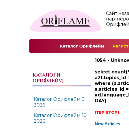
Сайт нез
партнеро
Орифле
Каталог Орифлейм
Регист
1054 - Unknow
select count(*
КАТАЛОГИ
a2t.topics_id 
ОРИФЛЕЙМ
where (a.arti
a.articles_id 
ad.language_i
Каталог Орифлейм 9
DAY)
2026
[TEP STOP]
Каталог Орифлейм 10
2026
New Articles