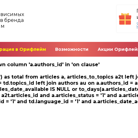
ависимых
в бренда
йм
рация в Орифлейм
Возможности
Акции Орифлей
n column 'a.authors_id' in 'on clause'
) as total from articles a, articles_to_topics a2t left
= td.topics_id left join authors au on a.authors_id = 
cles_date_available IS NULL or to_days(a.articles_dat
= a2t.articles_id and a.articles_status = '1' and a.artic
d = '1' and td.language_id = '1' and a.articles_date