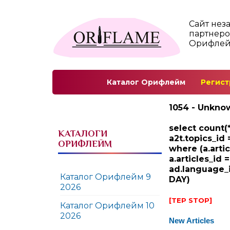
Сайт нез
партнеро
Орифле
Каталог Орифлейм
Регист
1054 - Unknow
select count(*
КАТАЛОГИ
a2t.topics_id 
ОРИФЛЕЙМ
where (a.arti
a.articles_id 
ad.language_i
Каталог Орифлейм 9
DAY)
2026
[TEP STOP]
Каталог Орифлейм 10
2026
New Articles