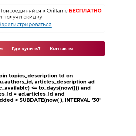
Присоединяйся к Oriflame
БЕСПЛАТНО
и получи скидку
Зарегистрироваться
м
Где купить?
Контакты
 join topics_description td on
au.authors_id, articles_description ad
e_available) <= to_days(now())) and
les_id = ad.articles_id and
_added > SUBDATE(now( ), INTERVAL '30'