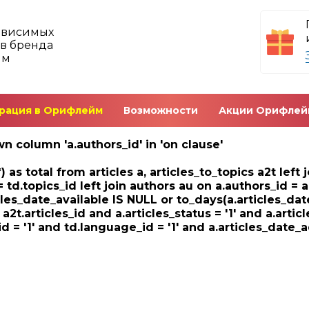
ависимых
в бренда
йм
рация в Орифлейм
Возможности
Акции Орифлей
n column 'a.authors_id' in 'on clause'
) as total from articles a, articles_to_topics a2t left
= td.topics_id left join authors au on a.authors_id = 
cles_date_available IS NULL or to_days(a.articles_dat
= a2t.articles_id and a.articles_status = '1' and a.artic
d = '1' and td.language_id = '1' and a.articles_date