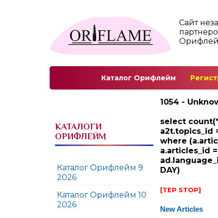
Сайт нез
партнеро
Орифле
Каталог Орифлейм
Регист
1054 - Unknow
select count(*
КАТАЛОГИ
a2t.topics_id 
ОРИФЛЕЙМ
where (a.arti
a.articles_id 
ad.language_i
Каталог Орифлейм 9
DAY)
2026
[TEP STOP]
Каталог Орифлейм 10
2026
New Articles