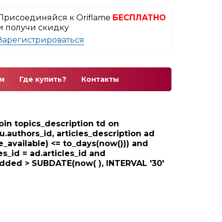
Присоединяйся к Oriflame
БЕСПЛАТНО
и получи скидку
Зарегистрироваться
м
Где купить?
Контакты
 join topics_description td on
au.authors_id, articles_description ad
e_available) <= to_days(now())) and
les_id = ad.articles_id and
_added > SUBDATE(now( ), INTERVAL '30'