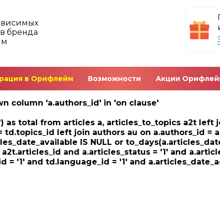
ависимых
в бренда
йм
рация в Орифлейм
Возможности
Акции Орифлей
n column 'a.authors_id' in 'on clause'
) as total from articles a, articles_to_topics a2t left
= td.topics_id left join authors au on a.authors_id = 
cles_date_available IS NULL or to_days(a.articles_dat
= a2t.articles_id and a.articles_status = '1' and a.artic
d = '1' and td.language_id = '1' and a.articles_date