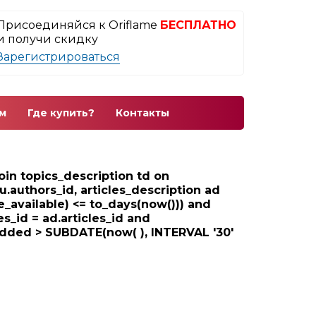
Присоединяйся к Oriflame
БЕСПЛАТНО
и получи скидку
Зарегистрироваться
м
Где купить?
Контакты
 join topics_description td on
au.authors_id, articles_description ad
e_available) <= to_days(now())) and
les_id = ad.articles_id and
_added > SUBDATE(now( ), INTERVAL '30'