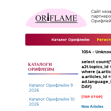
Сайт нез
партнеро
Орифле
Каталог Орифлейм
Регист
1054 - Unknow
select count(*
КАТАЛОГИ
a2t.topics_id 
ОРИФЛЕЙМ
where (a.arti
a.articles_id 
ad.language_i
Каталог Орифлейм 9
DAY)
2026
[TEP STOP]
Каталог Орифлейм 10
2026
New Articles