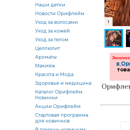
Наши детки
Новости Орифлейм
1
Уход за волосами
Уход за кожей
Уход за телом
Целлюлит
Ароматы
Эксклюз
в О
Макияж
това
Красота и Мода
Здоровье и медицина
Орифлей
Каталог Орифлейм.
Новинки
Акции Орифлейм
Стартовая программа
для новичков
В помощь новичкам