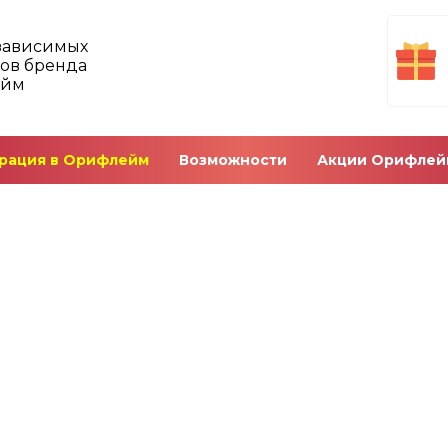
зависимых
ов бренда
ейм
рация в Орифлейм
Возможности
Акции Орифлей