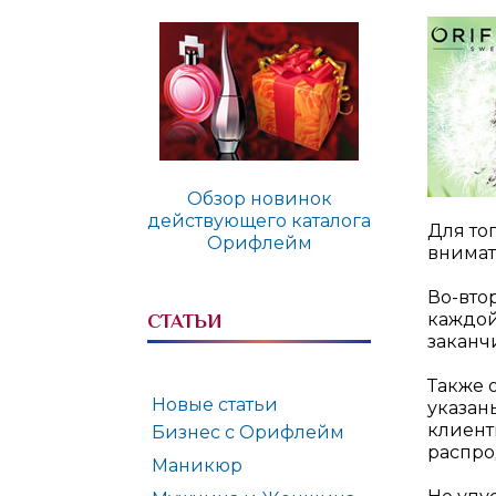
Обзор новинок
действующего каталога
Для то
Орифлейм
внимат
Во-вто
каждой
СТАТЬИ
заканч
Также 
Новые статьи
указан
клиент
Бизнес с Орифлейм
распро
Маникюр