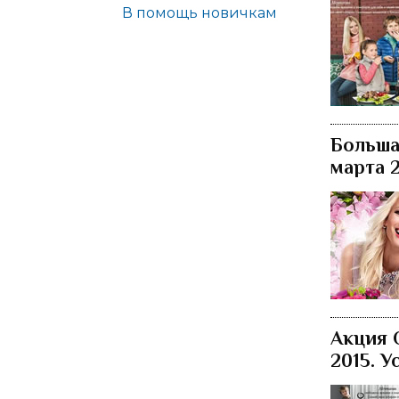
В помощь новичкам
Больша
марта 
Акция 
2015. У