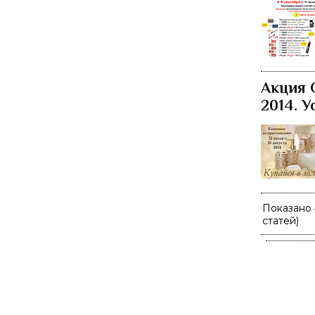
Акция О
2014. У
Показано
статей)