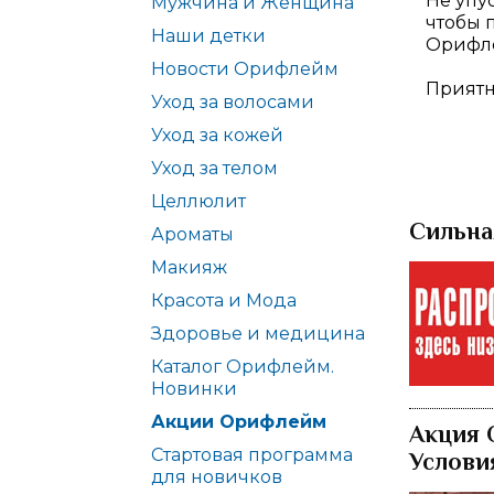
Не упу
Мужчина и Женщина
чтобы 
Наши детки
Орифл
Новости Орифлейм
Приятн
Уход за волосами
Уход за кожей
Уход за телом
Целлюлит
Сильна
Ароматы
Макияж
Красота и Мода
Здоровье и медицина
Каталог Орифлейм.
Новинки
Акции Орифлейм
Акция 
Стартовая программа
Услови
для новичков