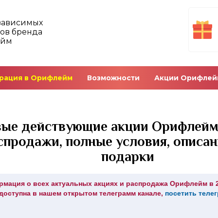
зависимых
ов бренда
ейм
рация в Орифлейм
Возможности
Акции Орифлей
ые действующие акции Орифлейм
спродажи, полные условия, описан
подарки
мация о всех актуальных акциях и распродажа Орифлейм в 20
доступна в нашем открытом телеграмм канале,
посетить теле