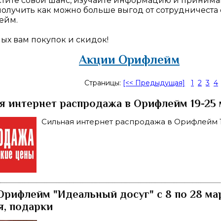
стите совой шанс, изучайте информацию и принимай
получить как можно больше выгод от сотрудничеста
ейм.
ых вам покупок и скидок!
Акции Орифлейм
Страницы:
[<< Предыдущая]
1
2
3
4
я интернет распродажа в Орифлейм 19-25 
Сильная интернет распродажа в Орифлейм 1
Орифлейм "Идеальный досуг" с 8 по 28 мар
я, подарки