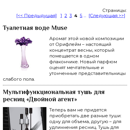
Страницы:
[<< Предыдущая]
1
2
3
4
5
...
[Следующая >>]
Туалетная воде Muse
Аромат этой новой композиции
от Орифлейм – настоящий
концентрат весны, который
помещается в одном
флакончике. Новый парфюм
оценят мечтательные и
утонченные представительницы
слабого пола.
Мультифункциональная тушь для
ресниц «Двойной агент»
Теперь вам не придется
приобретать две разные туши:
одну для объема, другую – для
удлиннения ресниц. Тушь для