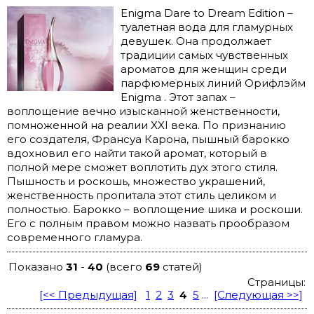
Enigma Dare to Dream Edition –
туалетная вода для гламурных
девушек. Она продолжает
традиции самых чувственных
ароматов для женщин среди
парфюмерных линий Орифлэйм
Enigma . Этот запах –
воплощение вечно изысканной женственности,
помноженной на реалии XXI века. По признанию
его создателя, Франсуа Карона, пышный барокко
вдохновил его найти такой аромат, который в
полной мере сможет воплотить дух этого стиля.
Пышность и роскошь, множество украшений,
женственность пропитала этот стиль целиком и
полностью. Барокко – воплощение шика и роскоши.
Его с полным правом можно назвать прообразом
современного гламура.
Показано
31
-
40
(всего
69
статей)
Страницы:
[<< Предыдущая]
1
2
3
4
5
...
[Следующая >>]