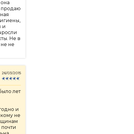
 она
е продаю
бная
гигиены,
и и
выросли
ты. Не в
мне не
26/03/2015
было лет
годно и
 кому не
енщинам
ь почти
льна