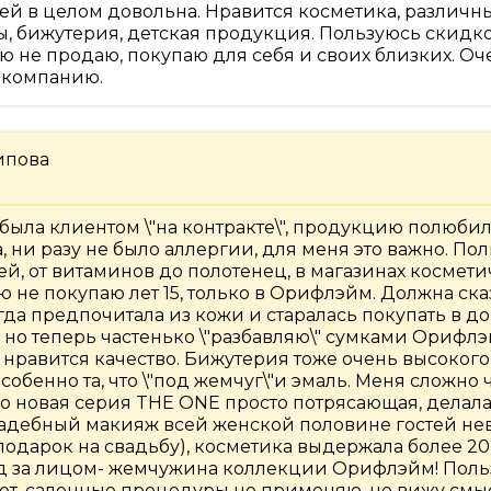
й в целом довольна. Нравится косметика, различн
ы, бижутерия, детская продукция. Пользуюсь скидко
 не продаю, покупаю для себя и своих близких. Оч
 компанию.
ипова
 была клиентом \"на контракте\", продукцию полюбил
, ни разу не было аллергии, для меня это важно. По
ей, от витаминов до полотенец, в магазинах космет
 не покупаю лет 15, только в Орифлэйм. Должна сказ
гда предпочитала из кожи и старалась покупать в д
, но теперь частенько \"разбавляю\" сумками Орифл
 нравится качество. Бижутерия тоже очень высокого
особенно та, что \"под жемчуг\"и эмаль. Меня сложно 
но новая серия THE ONE просто потрясающая, делала
адебный макияж всей женской половине гостей не
подарок на свадьбу), косметика выдержала более 20
од за лицом- жемчужина коллекции Орифлэйм! Пол
лет, салонные процедуры не применяю, не вижу смыс