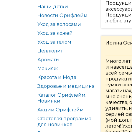
Продукцие
Наши детки
аксессуар
Продукцию
Новости Орифлейм
люблю эту
Уход за волосами
Уход за кожей
Уход за телом
Ирина Ос
Целлюлит
Ароматы
Много лет
и навсегда
Макияж
всей семь
Красота и Мода
продукцию
сумки все
Здоровье и медицина
магазинах
Каталог Орифлейм.
мне очень
Новинки
качества, 
удивить, 
Акции Орифлейм
серией св
Стартовая программа
(мой доп. 
для новичков
летом! Ух
более 20 