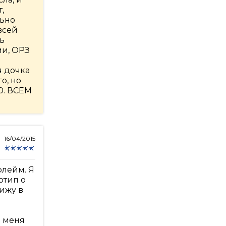
,
льно
всей
нь
ми, ОРЗ
я дочка
о, но
0. ВСЕМ
16/04/2015
флейм. Я
отип о
сижу в
о меня