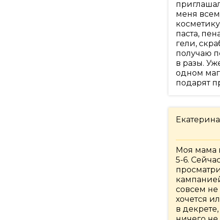
приглашал
меня всем
косметику
паста, пен
гели, скра
получаю п
в разы. Уж
одном маг
подарят п
Екатерина
Моя мама 
5-6. Сейча
просматри
кампанией
совсем не
хочется и
в декрете,
ничего не