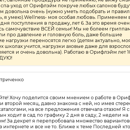
 спа-уход от Орифлэйм покруче любых салонов будут
ом довольна очень (нужно уметь подобрать и прави
, я умею).Wellness- моя особая любовь. Применяем 
дня поступления в продажу, лет 6. За это время оче
ь самочувствие ВСЕЙ семьи! Мы не болеем гриппа
были про давление и головную боль, даже большие
е нагрузки переносятся легко (детям актуально, мо
рех школах учится, нагрузки аховые даже для взрослог
ляется и очень довольна). Работаю в Орифлэйм лет 1
ДУЮ!
етриченко
йте! Хочу поделится своим мнением о работе в Ори
и второй месяц, давно знакома с ней, но имея стере
каталогами, на все предложения отвечала отазом! Я 
ын ходит в сад по графику 2 дня в саду, 2 недели на
м! За декрет я перепробовала множество вариантов
в интернете и все не то. Ближе к теме Последней кт