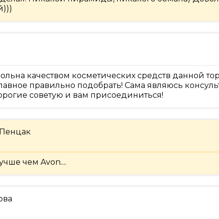
)))
ольна качеством косметических средств данной то
 Главное правильно подобрать! Сама являюсь консуль
орогие советую и вам присоединиться!
 Пенцак
чше чем Avon....
ова