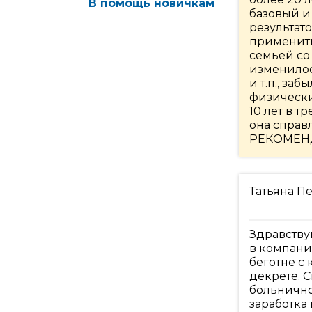
В помощь новичкам
базовый и
результат
применить
семьей со 
изменилос
и т.п., за
физически
10 лет в т
она справ
РЕКОМЕН
Татьяна П
Здравству
в компани
беготне с 
декрете. С
больнично
заработка 