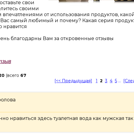
оставьте свои
елитесь своими
и впечатлениями от использования продуктов, како
 Вас самый любимый и почему? Какая серия продук
о нравится
ень благодарны Вам за откровенные отзывы
тзыв
20
(всего
67
[<< Предыдущая]
1
2
3
4
5
...
[Сле
ролова
нно нравиться здесь туалетная вода как мужская так