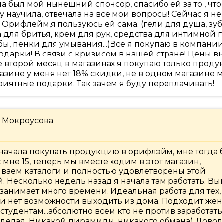
а был мой нынешний спонсор, спасибо ей за то , что
у научила, отвечала на все мои вопросы! Сейчас я н
 Орифлейм,я пользуюсь ей сама. (гели для душа, зу
а для бритья, крем для рук, средства для интимной 
бы, пенки для умывания...)Все я покупаю в компани
одарки! В связи с кризисом в нашей стране! Цены 
е второй месяц в магазинах я покупаю только продук
азине у меня нет 18% скидки, не в одном магазине 
риятные подарки. Так зачем я буду переплачивать!
 Мокроусова
начала покупать продукцию в орифлэйм, мне тогда 
с мне 15, теперь мы вместе ходим в этот магазин,
ваем каталоги и полностью удовлетворены этой
. Несколько недель назад я начала там работать. Вы
 занимает много времени. Идеальная работа для тех,
ли нет возможности выходить из дома. Подходит ж
 студентам...абсолютно всем кто не против заработат
 делая. Никакой пирамиды, никакого обмана) Дово