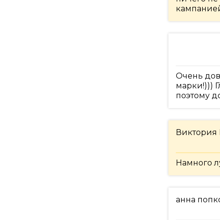
кампанией
Очень дов
марки!)))
поэтому д
Виктория
Намного лу
анна попк