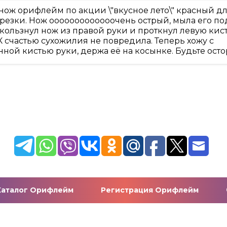
нож орифлейм по акции \"вкусное лето\" красный д
резки. Нож ооооооооооооочень острый, мыла его по
кользнул нож из правой руки и проткнул левую кис
К счастью сухожилия не повредила. Теперь хожу с
нной кистью руки, держа её на косынке. Будьте ост
Каталог Орифлейм
Регистрация Орифлейм