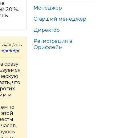
ые
Менеджер
й 20 %.
ень
Старший менеджер
Директор
Регистрация в
24/06/2015
Орифлейм
а сразу
льзуемся
ическую
ать, что
орогих
эйм и
чем то
 этой
весты
 часов,
ьзуюсь
ла, и