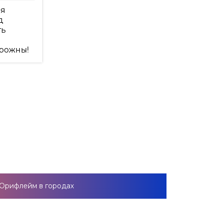
ля
д
ть
орожны!
Орифлейм в городах