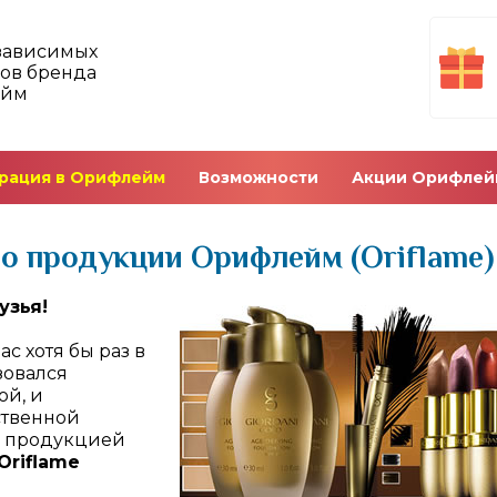
зависимых
ов бренда
ейм
рация в Орифлейм
Возможности
Акции Орифлей
о продукции Орифлейм (Oriflame)
узья!
с хотя бы раз в
зовался
ой, и
ственной
й продукцией
Oriflame