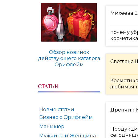
Михеева Е
почему уб
косметика
Обзор новинок
действующего каталога
Светлана
Орифлейм
Косметика
СТАТЬИ
любимая ту
Новые статьи
Дренчик 
Бизнес с Орифлейм
Маникюр
Продукцие
сегодняшн
Мужчина и Женщина