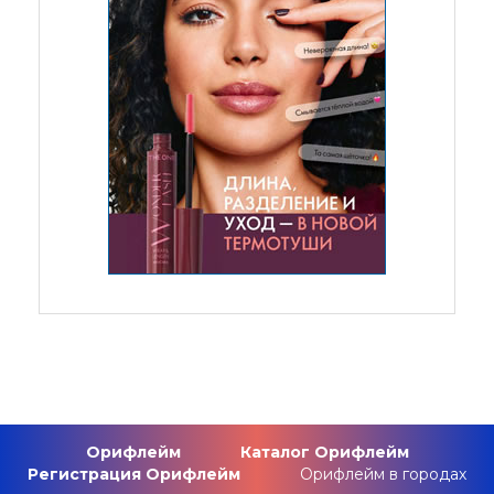
Орифлейм
Каталог Орифлейм
Регистрация Орифлейм
Орифлейм в городах