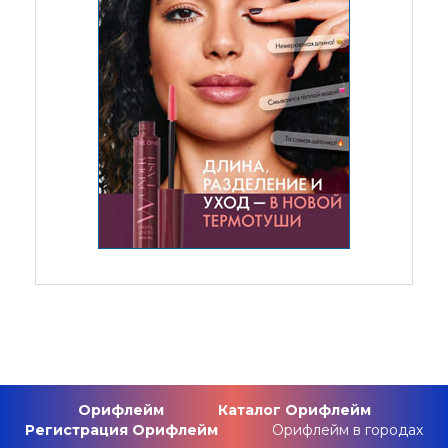
Орифлейм
Каталог Орифлейм
Регистрация Орифлейм
Орифлейм в городах