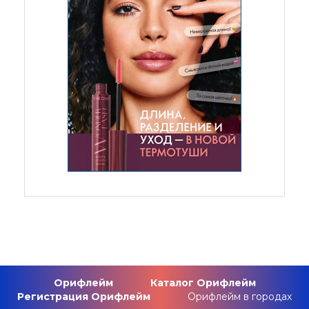
Орифлейм
Каталог Орифлейм
Регистрация Орифлейм
Орифлейм в городах