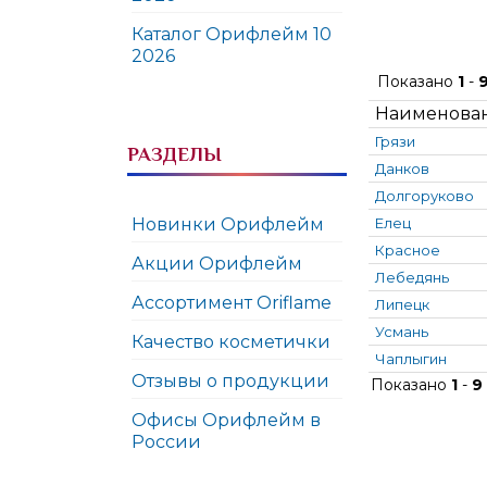
Каталог Орифлейм 10
2026
Показано
1
-
Наименова
Грязи
РАЗДЕЛЫ
Данков
Долгоруково
Новинки Орифлейм
Елец
Красное
Акции Орифлейм
Лебедянь
Ассортимент Oriflame
Липецк
Усмань
Качество косметички
Чаплыгин
Отзывы о продукции
Показано
1
-
9
Офисы Орифлейм в
России