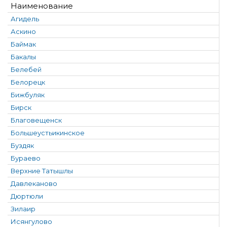
Наименование
Агидель
Аскино
Баймак
Бакалы
Белебей
Белорецк
Бижбуляк
Бирск
Благовещенск
Большеустьикинское
Буздяк
Бураево
Верхние Татышлы
Давлеканово
Дюртюли
Зилаир
Исянгулово