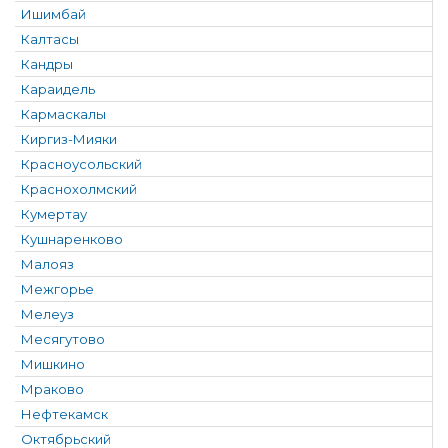
Ишимбай
Калтасы
Кандры
Караидель
Кармаскалы
Киргиз-Мияки
Красноусольский
Краснохолмский
Кумертау
Кушнаренково
Малояз
Межгорье
Мелеуз
Месягутово
Мишкино
Мраково
Нефтекамск
Октябрьский