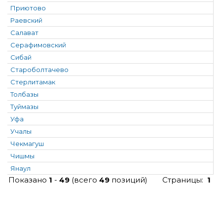
Приютово
Раевский
Салават
Серафимовский
Сибай
Староболтачево
Стерлитамак
Толбазы
Туймазы
Уфа
Учалы
Чекмагуш
Чишмы
Янаул
Показано
1
-
49
(всего
49
позиций)
Страницы:
1