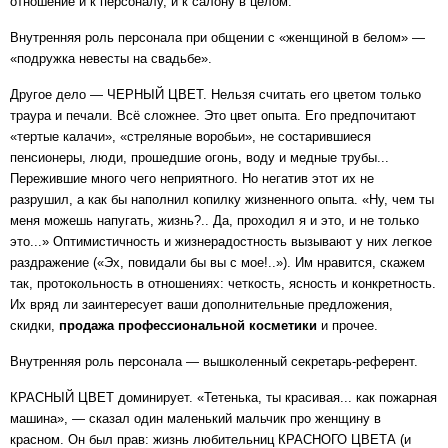
отношение и к персоналу, и к салону в целом.
Внутренняя роль персонала при общении с «женщиной в белом» —
«подружка невесты на свадьбе».
Другое дело — ЧЕРНЫЙ ЦВЕТ. Нельзя считать его цветом только
траура и печали. Всё сложнее. Это цвет опыта. Его предпочитают
«тертые калачи», «стреляные воробьи», не состарившиеся
пенсионеры, люди, прошедшие огонь, воду и медные трубы...
Пережившие много чего неприятного. Но негатив этот их не
разрушил, а как бы наполнил копилку жизненного опыта. «Ну, чем ты
меня можешь напугать, жизнь?.. Да, проходил я и это, и не только
это...» Оптимистичность и жизнерадостность вызывают у них легкое
раздражение («Эх, повидали бы вы с мое!..»). Им нравится, скажем
так, протокольность в отношениях: четкость, ясность и конкретность.
Их вряд ли заинтересует ваши дополнительные предложения,
скидки,
продажа профессиональной косметики
и прочее.
Внутренняя роль персонала — вышколенный секретарь-референт.
КРАСНЫЙ ЦВЕТ доминирует. «Тетенька, ты красивая... как пожарная
машина», — сказал один маленький мальчик про женщину в
красном. Он был прав: жизнь любительниц КРАСНОГО ЦВЕТА (и