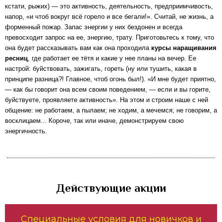
кстати, рыжих) — это активность, деятельность, предприимчивость,
напор, «и чтоб вокруг всё горело и все бегали!». Считай, не жизнь, а
форменный пожар. Запас энергии у них бездонен и всегда
превосходит запрос на ее, энергию, трату. Приготовьтесь к тому, что
она будет рассказывать вам как она проходила
курсы наращивания
ресниц
, где работает ее тётя и какие у нее планы на вечер. Ее
настрой: буйствовать, зажигать, гореть (ну или тушить, какая в
принципе разница?! Главное, чтоб огонь был!). «И мне будет приятно,
— как бы говорит она всем своим поведением, — если и вы горите,
буйствуете, проявляете активность». На этом и строим наше с ней
общение: не работаем, а пылаем; не ходим, а мечемся; не говорим, а
восклицаем... Короче, так или иначе, демонстрируем свою
энергичность.
Действующие акции
Специальные условия для новичков и