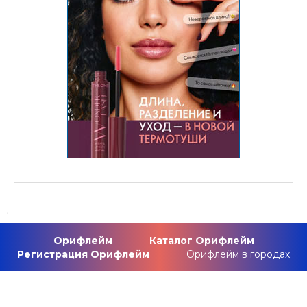
.
Орифлейм
Каталог Орифлейм
Регистрация Орифлейм
Орифлейм в городах