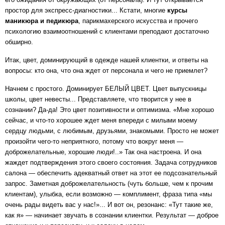
простор для экспресс-диагностики... Кстати, многие
курсы
маникюра и педикюра
, парикмахерского искусства и прочего
психологию взаимоотношений с клиентами преподают достаточно
обширно.
Итак, цвет, доминирующий в одежде нашей клиентки, и ответы на
вопросы: кто она, что она ждет от персонала и чего не приемлет?
Начнем с простого. Доминирует БЕЛЫЙ ЦВЕТ. Цвет выпускницы
школы, цвет невесты... Представляете, что творится у нее в
сознании?
Да-да!
Это цвет позитивности и оптимизма. «Мне хорошо
сейчас,
и что-то
хорошее ждет меня впереди с милыми моему
сердцу людьми, с любимым, друзьями, знакомыми. Просто не может
произойти
чего-то
неприятного, потому что вокруг меня —
доброжелательные, хорошие люди!..» Так она настроена. И она
жаждет подтверждения этого своего состояния. Задача сотрудников
салона — обеспечить адекватный ответ на этот ее подсознательный
запрос. Заметная доброжелательность (чуть больше, чем к прочим
клиентам), улыбка, если возможно — комплимент, фраза типа «мы
очень рады видеть вас у нас!»... И вот он, резонанс: «Тут такие же,
как я» — начинает звучать в сознании клиентки. Результат — доброе