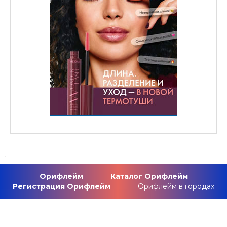
.
Орифлейм
Каталог Орифлейм
Регистрация Орифлейм
Орифлейм в городах