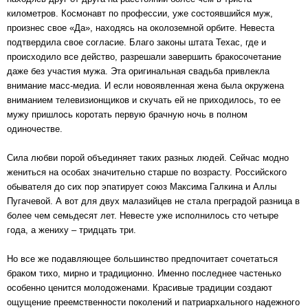
километров. Космонавт по профессии, уже состоявшийся муж,
произнес свое «Да», находясь на околоземной орбите. Невеста
подтвердила свое согласие. Благо законы штата Техас, где и
происходило все действо, разрешали завершить бракосочетание
даже без участия мужа. Эта оригинальная свадьба привлекла
внимание масс-медиа. И если новоявленная жена была окружена
вниманием телевизионщиков и скучать ей не приходилось, то ее
мужу пришлось коротать первую брачную ночь в полном
одиночестве.
Сила любви порой объединяет таких разных людей. Сейчас модно
жениться на особах значительно старше по возрасту. Российского
обывателя до сих пор эпатирует союз Максима Галкина и Аллы
Пугачевой. А вот для двух малазийцев не стала преградой разница в
более чем семьдесят лет. Невесте уже исполнилось сто четыре
года, а жениху – тридцать три.
Но все же подавляющее большинство предпочитает сочетаться
браком тихо, мирно и традиционно. Именно последнее частенько
особенно ценится молодоженами. Красивые традиции создают
ощущение преемственности поколений и патриархального надежного