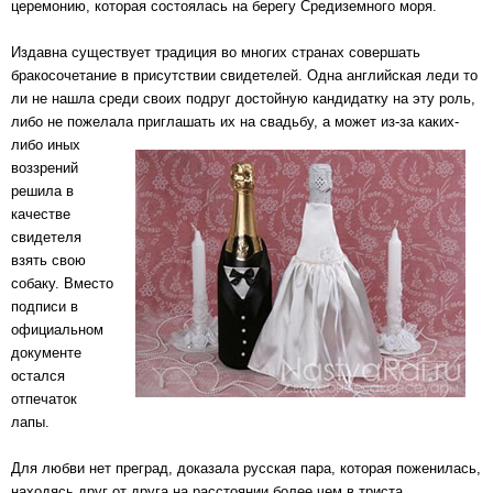
церемонию, которая состоялась на берегу Средиземного моря.
Издавна существует традиция во многих странах совершать
бракосочетание в присутствии свидетелей. Одна английская леди то
ли не нашла среди своих подруг достойную кандидатку на эту роль,
либо не пожелала приглашать их на свадьбу, а
может из-за каких-
либо иных
воззрений
решила в
качестве
свидетеля
взять свою
собаку. Вместо
подписи в
официальном
документе
остался
отпечаток
лапы.
Для любви нет преград, доказала русская пара, которая поженилась,
находясь друг от друга на расстоянии более чем в триста