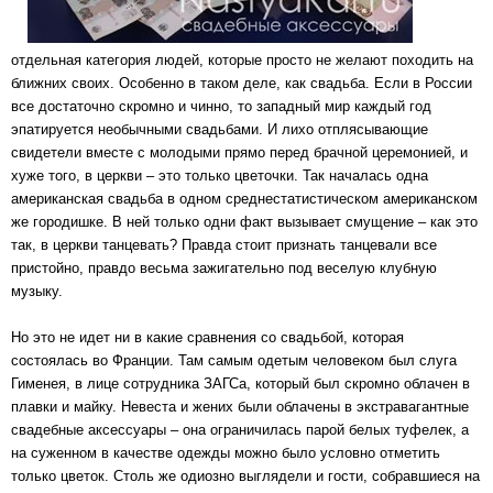
отдельная категория людей, которые просто не желают походить на
ближних своих. Особенно в таком деле, как свадьба. Если в России
все достаточно скромно и чинно, то западный мир каждый год
эпатируется необычными свадьбами. И лихо отплясывающие
свидетели вместе с молодыми прямо перед брачной церемонией, и
хуже того, в церкви – это только цветочки. Так началась одна
американская свадьба в одном среднестатистическом американском
же городишке. В ней только одни факт вызывает смущение – как это
так, в церкви танцевать? Правда стоит признать танцевали все
пристойно, правдо весьма зажигательно под веселую клубную
музыку.
Но это не идет ни в какие сравнения со свадьбой, которая
состоялась во Франции. Там самым одетым человеком был слуга
Гименея, в лице сотрудника ЗАГСа, который был скромно облачен в
плавки и майку. Невеста и жених были облачены в экстравагантные
свадебные аксессуары
– она ограничилась парой белых туфелек, а
на суженном в качестве одежды можно было условно отметить
только цветок. Столь же одиозно выглядели и гости, собравшиеся на