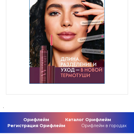
.
Орифлейм
Каталог Орифлейм
Регистрация Орифлейм
Орифлейм в городах