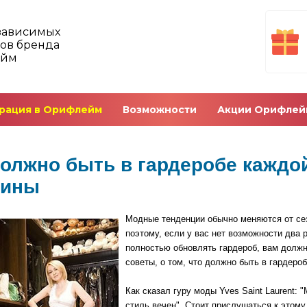
зависимых
ов бренда
ейм
рация в Орифлейм
Возможности
Акции Орифлей
должно быть в гардеробе каждо
щины
Модные тенденции обычно меняются от сез
поэтому, если у вас нет возможности два р
полностью обновлять гардероб, вам долж
советы, о том, что должно быть в гардеро
Как сказал гуру моды Yves Saint Laurent: 
стиль вечен". Стоит прислушаться к этом