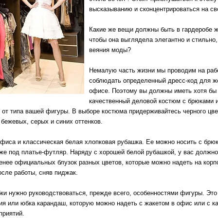
высказыванию и сконцентрироваться на св
Какие же вещи должны быть в гардеробе 
чтобы она выглядела элегантно и стильно,
веяния моды?
Немалую часть жизни мы проводим на раб
соблюдать определенный дресс-код для 
офисе. Поэтому вы должны иметь хотя бы
качественный деловой костюм с брюками и
 от типа вашей фигуры. В выборе костюма придерживайтесь черного цве
 бежевых, серых и синих оттенков.
фиса и классическая белая хлопковая рубашка. Ее можно носить с брю
кже под платье-футляр. Наряду с хорошей белой рубашкой, у вас должно
енее официальных блузок разных цветов, которые можно надеть на кор
осле работы, сняв пиджак.
ки нужно руководствоваться, прежде всего, особенностями фигуры. Это
ия или юбка карандаш, которую можно надеть с жакетом в офис или с к
приятий.