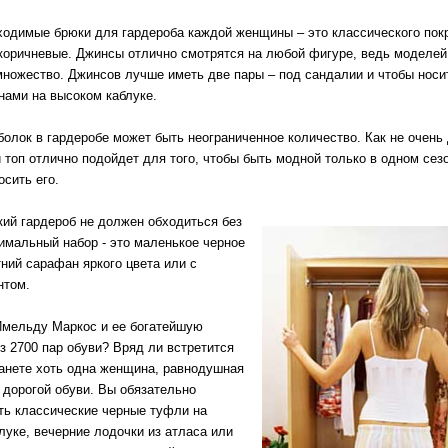
одимые брюки для гардероба каждой женщины – это классического покр
коричневые. Джинсы отлично смотрятся на любой фигуре, ведь моделей
ножество. Джинсов лучше иметь две пары – под сандалии и чтобы носи
нами на высоком каблуке.
болок в гардеробе может быть неограниченное количество. Как не очень
 топ отлично подойдет для того, чтобы быть модной только в одном сезо
осить его.
ий гардероб не должен обходиться без
имальный набор - это маленькое черное
тний сарафан яркого цвета или с
нтом.
мельду Маркос и ее богатейшую
з 2700 пар обуви? Вряд ли встретится
анете хоть одна женщина, равнодушная
и дорогой обуви. Вы обязательно
ь классические черные туфли на
луке, вечерние лодочки из атласа или