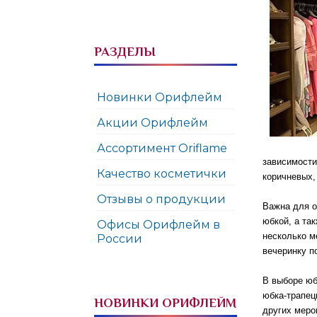
РАЗДЕЛЫ
Новинки Орифлейм
Акции Орифлейм
Ассортимент Oriflame
зависимости
Качество косметички
коричневых,
Отзывы о продукции
Важна для о
юбкой, а та
Офисы Орифлейм в
несколько м
России
вечеринку п
В выборе юб
юбка-трапец
НОВИНКИ ОРИФЛЕЙМ
других меро