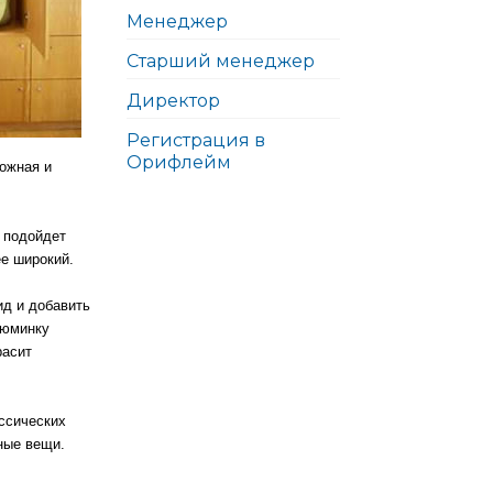
Менеджер
Старший менеджер
Директор
Регистрация в
Орифлейм
ожная и
 подойдет
ее широкий.
д и добавить
зюминку
расит
ассических
ные вещи.