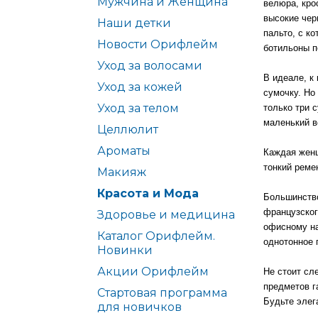
Мужчина и Женщина
велюра, кро
высокие чер
Наши детки
пальто, с ко
Новости Орифлейм
ботильоны п
Уход за волосами
В идеале, к
Уход за кожей
сумочку. Но
Уход за телом
только три 
маленький в
Целлюлит
Ароматы
Каждая женщ
тонкий реме
Макияж
Красота и Мода
Большинство
французског
Здоровье и медицина
офисному на
Каталог Орифлейм.
однотонное 
Новинки
Акции Орифлейм
Не стоит сл
предметов г
Стартовая программа
Будьте элег
для новичков