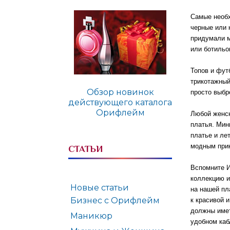
Самые необх
черные или 
придумали м
или ботильо
Топов и фут
трикотажный
Обзор новинок
просто выбр
действующего каталога
Орифлейм
Любой женск
платья. Мин
платье и ле
модным при
СТАТЬИ
Вспомните И
коллекцию и
Новые статьи
на нашей пл
Бизнес с Орифлейм
к красивой 
должны имет
Маникюр
удобном каб