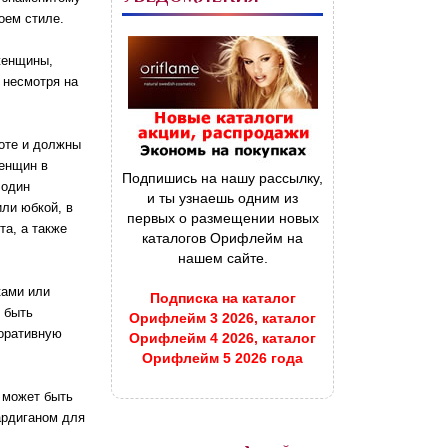
оем стиле.
женщины,
 несмотря на
оте и должны
женщин
в
Подпишись на нашу рассылку,
 один
и ты узнаешь одним из
ли юбкой, в
первых о размещении новых
та, а также
каталогов Орифлейм на
нашем сайте.
ками или
Подписка на каталог
 быть
Орифлейм 3 2026, каталог
поративную
Орифлейм 4 2026, каталог
Орифлейм 5 2026 года
 может быть
ардиганом для