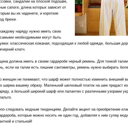
ссовки, сандалии на плоской подошве,
ные сапоги, длина которых зависит от
торым вы их наденете, и короткие
од брюки.
 каждому наряду нужно иметь свою
 самыми необходимыми могут быть
сумки: классическая кожаная, подходящая к любой одежде, большая дор
ечерний клатч.
ина должна иметь в своем гардеробе черный ремень. Для тонкой талии
нь, если на талии есть лишние сантиметры, ремень нужно выбирать бол
 женщин не понимают, что шарф может полностью изменить внешний ви
о шарма вашему образу. Маленький шелковый платок на шее придаст и
ряду, а большой широкий шарф или палантин с различными узорами ук
пальто.
епо следовать модным тенденциям
. Делайте акцент на приобретение кл
ардероба, которые можно носить не один год, добавляя к ним супер мод
антной и стильной!