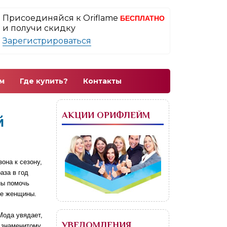
Присоединяйся к Oriflame
БЕСПЛАТНО
и получи скидку
Зарегистрироваться
м
Где купить?
Контакты
АКЦИИ ОРИФЛЕЙМ
й
она к сезону,
аза в год
ны помочь
бе женщины.
"Мода увядает,
УВЕДОМЛЕНИЯ
у знаменитому