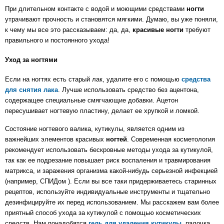
При длительном контакте с водой и моющими средствами
ногти
утрачивают прочность и становятся мягкими. Думаю, вы уже поняли,
к чему мы все это рассказываем: да, да,
красивые
ногти
требуют
правильного и постоянного ухода!
Уход за ногтями
Если на ногтях есть старый лак, удалите его с помощью
средства
для снятия лака
. Лучше использовать средство без ацентона,
содержащее специальные смягчающие добавки. Ацетон
пересушивает ногтевую пластину, делает ее хрупкой и ломкой.
Состояние ногтевого валика, кутикулы, является одним из
важнейших элементов красивых
ногтей
. Современная косметология
рекомендует использовать бескровные методы ухода за кутикулой,
так как ее подрезание повышает риск воспаления и травмирования
матрикса, и заражения организма какой-нибудь серьезной инфекцией
(например, СПИДом ). Если вы все таки придерживаетесь старинных
рецептов, используйте индивидуальные инструменты и тщательно
дезинфицируйте их перед использованием. Мы расскажем вам более
приятный способ ухода за кутикулой с помощью косметических
средств. Нам понадобятся
гель для удаления кутикулы
, палочка