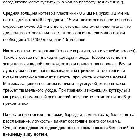
сегоднятоже могут пустить их в ход по прямому назначению :).
Средняя толщина ногтевой пластинки - 0,5 мм на руках и 1 мм на
ногах. Длина
ногтей
в среднем - 15 мм.
ногти
растут постоянно со
скоростью около 0,1 мм в день, отсюда несложно подсчитать, что
для полного отрастания ногтя от основания до свободного края
необходимо 130-150 дней, или 4-5 месяцев.
Ноготь состоит из кератина (того же кератина, что и чешуйки волоса).
Также в состав ногтя входит кальций и вода. Поверхность ногтя
защищена липидной пленкой, которая придает ногтю блеск. Белая
лунка у основания ногтя называется матриксом, от состояния и
питания матрикса зависят гибкость, прочность и красота
ногтей
.
Матрикс защищен ногтевым валиком - кутикулой, которая также
требует тщательного ухода. При травмах и инфекциях кутикулы и
матрикса, нормальный рост
ногтей
нарушается, а может и вообще
прекратиться.
На состояние
ногтей
- полоски, бороздки, волнистость, белые пятна,
расслаивание, ломкость - влияет состояние всего организма.
Существуют даже методики диагностики различных заболеваний по
внешнему виду
ногтей
.