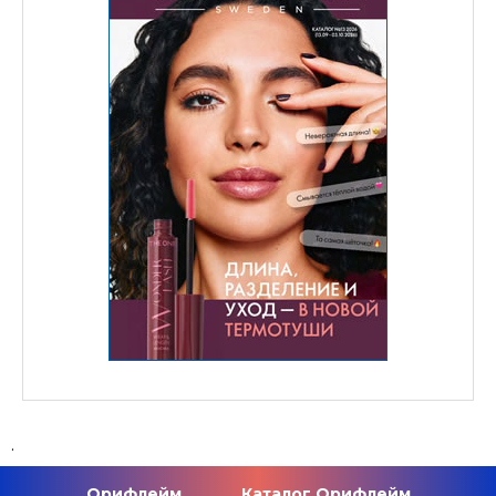
.
Орифлейм
Каталог Орифлейм