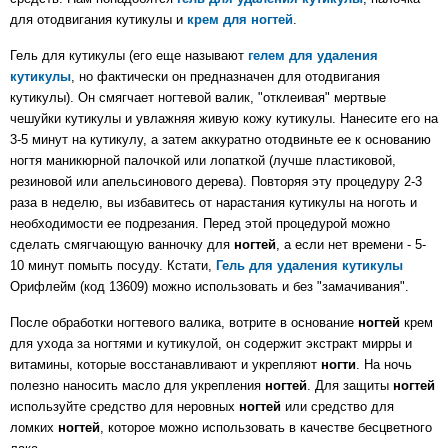
для отодвигания кутикулы и
крем для ногтей
.
Гель для кутикулы (его еще называют
гелем для удаления
кутикулы
, но фактически он предназначен для отодвигания
кутикулы). Он смягчает ногтевой валик, "отклеивая" мертвые
чешуйки кутикулы и увлажняя живую кожу кутикулы. Нанесите его на
3-5 минут на кутикулу, а затем аккуратно отодвиньте ее к основанию
ногтя маникюрной палочкой или лопаткой (лучше пластиковой,
резиновой или апельсинового дерева). Повторяя эту процедуру 2-3
раза в неделю, вы избавитесь от нарастания кутикулы на ноготь и
необходимости ее подрезания. Перед этой процедурой можно
сделать смягчающую ванночку для
ногтей
, а если нет времени - 5-
10 минут помыть посуду. Кстати,
Гель для удаления кутикулы
Орифлейм (код 13609) можно использовать и без "замачивания".
После обработки ногтевого валика, вотрите в основание
ногтей
крем
для ухода за ногтями и кутикулой, он содержит экстракт мирры и
витамины, которые восстанавливают и укрепляют
ногти
. На ночь
полезно наносить масло для укрепления
ногтей
. Для защиты
ногтей
используйте средство для неровных
ногтей
или средство для
ломких
ногтей
, которое можно использовать в качестве бесцветного