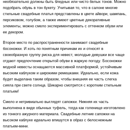
необязательно должны быть бледных или чисто белых тонов. Можно
подобрать обувь в тон букету. Учитывая то, что в салоне многие
стильные свадебные платья
представлены в цвете айвори, шампань,
персиковом, голубом, а также имеют цветные декоративные
элементы, можно смело экспериментировать с оттенком обуви или
ее декором.
Второе место по распространенности занимают свадебные
босоножки. И хоть по понятным причинам их и относят в
своеобразную группу риска для невест, молодые девушки все чаще
отдают предпочтение открытой обуви в жаркую погоду. Босоножки
модной невесты оснащаются массивной платформой, устойчивым
высоким каблуком и широкими ремешками. Идеально, если кожа
будет выделана таким образом, чтобы внешняя ее часть слегка
сияла при свете солнца. Шикарно смотрится с коротким стильным
платьем!
Смело и нетривиально выглядят сапожки. Нижняя их часть
выполнена в виде обычных туфель, тогда как голенище изготовлено
из тонкого ажурного материала. Свадебные летние сапожки на
высоком каблуке идеально впишутся в образ с белоснежным
платьем-мини.