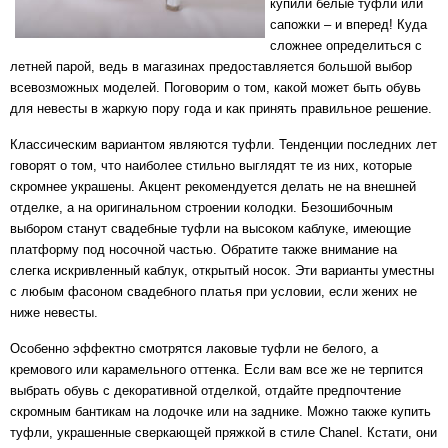
купили белые туфли или
сапожки – и вперед! Куда
сложнее определиться с
летней парой, ведь в магазинах предоставляется большой выбор
всевозможных моделей. Поговорим о том, какой может быть обувь
для невесты в жаркую пору года и как принять правильное решение.
Классическим вариантом являются туфли. Тенденции последних лет
говорят о том, что наиболее стильно выглядят те из них, которые
скромнее украшены. Акцент рекомендуется делать не на внешней
отделке, а на оригинальном строении колодки. Безошибочным
выбором станут
свадебные туфли на высоком каблуке
, имеющие
платформу под носочной частью. Обратите также внимание на
слегка искривленный каблук, открытый носок. Эти варианты уместны
с любым фасоном свадебного платья при условии, если жених не
ниже невесты.
Особенно эффектно смотрятся лаковые туфли не белого, а
кремового или карамельного оттенка. Если вам все же не терпится
выбрать обувь с декоративной отделкой, отдайте предпочтение
скромным бантикам на лодочке или на заднике. Можно также купить
туфли, украшенные сверкающей пряжкой в стиле Chanel. Кстати, они