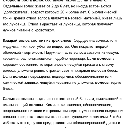
Скорость роста волос
составляет около 2,5 мм в неделю.
Отдельный волос живет от 2 до 6 лет, но иногда встречаются
"долгожители", возраст которых 20 и более лет. С биологической
точки зрения ствол волоса является мертвой материей, живет лишь
его луковица. Ствол вырастает из луковицы, которая получает
нужное питание с кровотоком.
Каждый волос состоит из трех слоев
. Сердцевина волоса, или
медулла, - мягкое губчатое вещество. Оно покрыто твердой
оболочкой - кортексом. Наружная часть волоса состоит из чешуек
кератина, располагающихся подобно черепице. Если
волосы
в
хорошем состоянии, то кератиновые чешуйки прижаты к стволу
волоса, уложены ровно, отражая свет и придавая волосам блеск.
Если
волосы
повреждены, подверглись обесцвечиванию или
химической завивке, чешуйки кератина не уложены,
волосы
теряют
блеск.
Сальные железы
выделяют естественный бальзам, смягчающий и
смазывающий
волосы
. Химическая завивка, обесцвечивание,
неправильное питание и стрессы приводят к уменьшению выделения
сального секрета.
волосы
становятся тусклыми и ломкими. Чтобы
избежать этого, нужно придерживаться сбалансированной диеты и