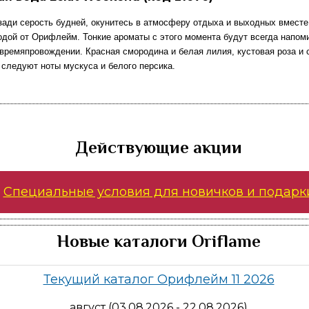
зади серость будней, окунитесь в атмосферу отдыха и выходных вместе
одой от Орифлейм. Тонкие ароматы с этого момента будут всегда напом
времяпровождении. Красная смородина и белая лилия, кустовая роза и 
 следуют ноты мускуса и белого персика.
Действующие акции
Специальные условия для новичков и подарк
Новые каталоги Oriflame
Текущий каталог Орифлейм 11 2026
август (03.08.2026 - 22.08.2026)