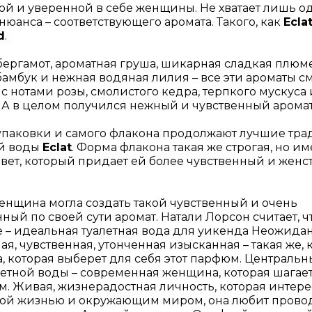
ой и уверенной в себе женщины. Не хватает лишь о
нюанса – соответствующего аромата. Такого, как
Ecla
d
.
ергамот, ароматная груша, шикарная сладкая плюм
амбук и нежная водяная лилия – все эти ароматы 
с нотами розы, смолистого кедра, терпкого мускуса 
 А в целом получился нежный и чувственный аромат
упаковки и самого флакона продолжают лучшие тр
ой воды
Eclat
. Форма флакона такая же строгая, но им
вет, который придает ей более чувственный и жен
енщина могла создать такой чувственный и очень
ный по своей сути аромат. Натали Лорсон считает, ч
 – идеальная туалетная вода для уикенда Неожидан
ая, чувственная, утонченная изысканная – такая же, 
 которая выберет для себя этот парфюм. Центральн
летной воды – современная женщина, которая шагает 
. Живая, жизнерадостная личность, которая интере
ной жизнью и окружающим миром, она любит прово