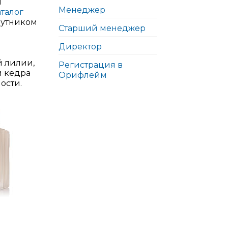
й
Менеджер
аталог
путником
Старший менеджер
Директор
й лилии,
Регистрация в
и кедра
Орифлейм
ости.