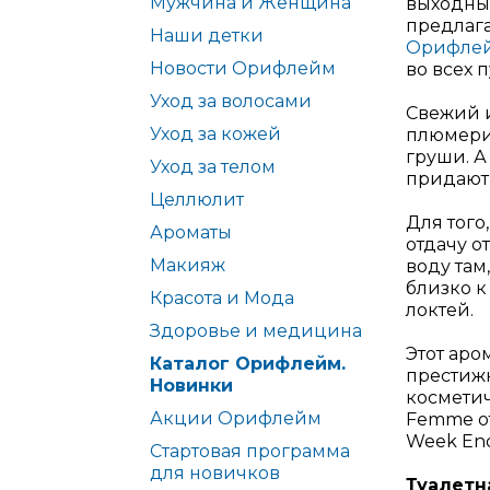
Мужчина и Женщина
выходные
предлаг
Наши детки
Орифле
Новости Орифлейм
во всех 
Уход за волосами
Свежий и
Уход за кожей
плюмерии
груши. А
Уход за телом
придают 
Целлюлит
Для того
Ароматы
отдачу о
Макияж
воду там
близко к
Красота и Мода
локтей.
Здоровье и медицина
Этот аро
Каталог Орифлейм.
престиж
Новинки
косметич
Акции Орифлейм
Femme от 
Week En
Стартовая программа
для новичков
Туалетн