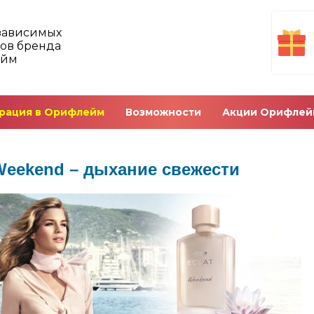
зависимых
ов бренда
ейм
рация в Орифлейм
Возможности
Акции Орифлей
 Weekend – дыхание свежести