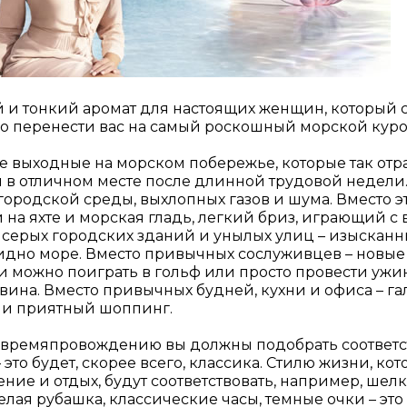
 и тонкий аромат для настоящих женщин, который 
 перенести вас на самый роскошный морской куро
 выходные на морском побережье, которые так отр
 в отличном месте после длинной трудовой недели.
ородской среды, выхлопных газов и шума. Вместо эт
 на яхте и морская гладь, легкий бриз, играющий с 
 серых городских зданий и унылых улиц – изысканн
идно море. Вместо привычных сослуживцев – новые
 можно поиграть в гольф или просто провести ужин
вина. Вместо привычных будней, кухни и офиса – га
 и приятный шоппинг.
у времяпровождению вы должны подобрать соответ
 это будет, скорее всего, классика. Стилю жизни, ко
ние и отдых, будут соответствовать, например, шел
белая рубашка, классические часы, темные очки – это