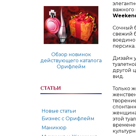
элегантн
важного 
Weeken
Сочный б
свежий б
воедино 
персика.
Обзор новинок
Дизайн 
действующего каталога
туалетн
Орифлейм
другой ц
вид.
СТАТЬИ
Только ж
женствен
творение
спонтанн
Новые статьи
женщина,
Бизнес с Орифлейм
этой туа
временем
Маникюр
культур