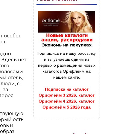
способен
рт.
адно
Подпишись на нашу рассылку,
 Здесь нет
и ты узнаешь одним из
ого –
первых о размещении новых
волосами.
каталогов Орифлейм на
ый отель,
нашем сайте.
 люди, с
 за
Подписка на каталог
лерея
Орифлейм 3 2026, каталог
Орифлейм 4 2026, каталог
Орифлейм 5 2026 года
ствующую
торый есть
ковый
 образ