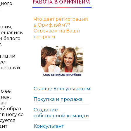
РАБОТА В ОРИФЛЕЙМ
дного
t
Что дает регистрация
в Орифлэйм??
ерия,
Отвечаем на Ваши
смешались
вопросы
и белого
.
адиции
еет
ственный
Станьте Консультантом
то ее
ная,
Покупка и продажа
как
ый образ
Создание
в ногу со
собственной команды
суется
дит
Консультант