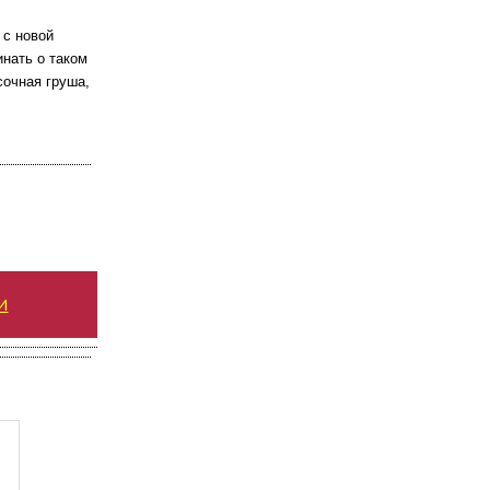
 с новой
инать о таком
сочная груша,
и