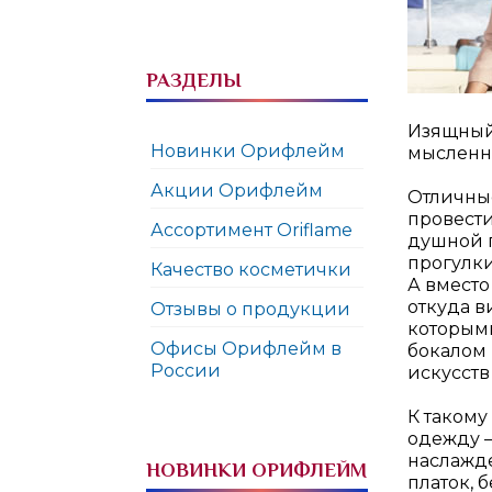
РАЗДЕЛЫ
Изящный
Новинки Орифлейм
мысленно
Акции Орифлейм
Отличные
провести
Ассортимент Oriflame
душной г
прогулки
Качество косметички
А вместо
откуда в
Отзывы о продукции
которыми
Офисы Орифлейм в
бокалом 
России
искусств
К таком
одежду –
наслажде
НОВИНКИ ОРИФЛЕЙМ
платок, 