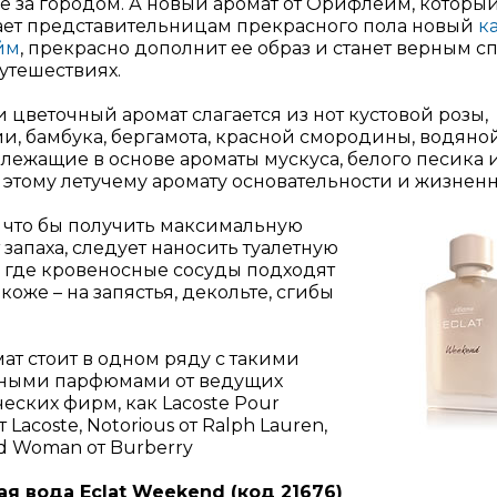
 за городом. А новый аромат от Орифлейм, которы
ает представительницам прекрасного пола новый
к
йм
, прекрасно дополнит ее образ и станет верным с
путешествиях.
 цветочный аромат слагается из нот кустовой розы,
, бамбука, бергамота, красной смородины, водяно
 лежащие в основе ароматы мускуса, белого песика 
этому летучему аромату основательности и жизненн
, что бы получить максимальную
т запаха, следует наносить туалетную
, где кровеносные сосуды подходят
 коже – на запястья, декольте, сгибы
мат стоит в одном ряду с такими
ными парфюмами от ведущих
еских фирм, как Lacoste Pour
Lacoste, Notorious от Ralph Lauren,
d Woman от Burberry
ая вода Eclat Weekend (код 21676)