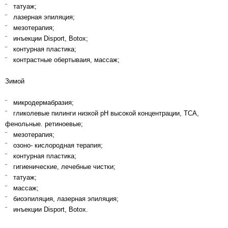
¨ татуаж;
¨ лазерная эпиляция;
¨ мезотерапия;
¨ инъекции Disport, Botox;
¨ контурная пластика;
¨ контрастные обертываия, массаж;
Зимой
¨ микродермабразия;
¨ гликолевые пилинги низкой рН высокой концентрации, ТСА,
фенольные. ретиноевые;
¨ мезотерапия;
¨ озоно- кислородная терапия;
¨ контурная пластика;
¨ гигиенические, лечебные чистки;
¨ татуаж;
¨ массаж;
¨ биоэпиляция, лазерная эпиляция;
¨ инъекции Disport, Botox.