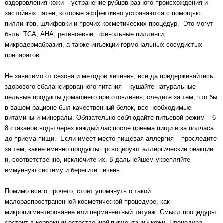
оздоровления кожи – устранение рубцов разного происхождения и
застойных пятен, которые эффективно устраняются с помощью
пиллингов, шлифовки и прочих косметических процедур. Это могут
быть ТСА, АНА, ретиноевые, фенольные пиллинги,
микродермабразия, а также инъекции гормональных сосудистых
препаратов.
Не зависимо от сезона и методов лечения, всегда придерживайтесь
здорового сбалансированного питания – кушайте натуральные
цельные продукты домашнего приготовления, следите за тем, что бы
в вашем рационе был качественный белок, все необходимые
витамины и минералы. Обязательно соблюдайте питьевой режим – 6-
8 стаканов воды через каждый час после приема пищи и за полчаса
до приема пищи. Если имеет место пищевая аллергия – проследите
за тем, какие именно продукты провоцируют аллергические реакции
и, соответственно, исключите их. В дальнейшем укрепляйте
иммунную систему и берегите печень.
Помимо всего прочего, стоит упомянуть о такой
малораспространенной
косметической процедуре
, как
микропигментирование или перманентный татуаж. Смысл процедуры
состоит в коррекции естественной пигментации кожи. Процедура