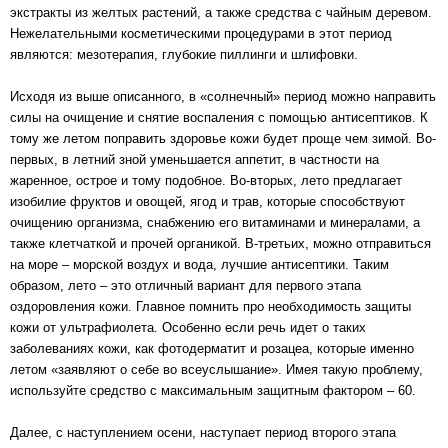
экстракты из желтых растений, а также средства с чайным деревом.
Нежелательными
косметическими процедурами
в этот период
являются: мезотерапия, глубокие пиллинги и шлифовки.
Исходя из выше описанного, в «солнечный» период можно направить
силы на очищение и снятие воспаления с помощью антисептиков. К
тому же летом поправить здоровье кожи будет проще чем зимой. Во-
первых, в летний зной уменьшается аппетит, в частности на
жаренное, острое и тому подобное. Во-вторых, лето предлагает
изобилие фруктов и овощей, ягод и трав, которые способствуют
очищению организма, снабжению его витаминами и минералами, а
также клетчаткой и прочей органикой. В-третьих, можно отправиться
на море – морской воздух и вода, лучшие антисептики. Таким
образом, лето – это отличный вариант для первого этапа
оздоровления кожи. Главное помнить про необходимость защиты
кожи от ультрафиолета. Особенно если речь идет о таких
заболеваниях кожи, как фотодерматит и розацеа, которые именно
летом «заявляют о себе во всеуслышание». Имея такую проблему,
используйте средство с максимальным защитным фактором – 60.
Далее, с наступлением осени, наступает период второго этапа