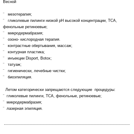
Весной
¨ мезотерапия;
¨ гликолевые пилинги низкой рН высокой концентрации, ТСА,
фенольные ретиноевые;
¨ микродермабразия;
¨ озоно- кислородная терапия.
¨ контрастные обертывания, массаж;
¨ контурная пластика;
¨ инъекции Disport, Botox;
¨ татуаж;
¨ гигиенически, лечебные чистки;
¨ биоэпиляция.
Летом категорически запрещаются следующие процедуры:
¨ гликолевые пилинги, ТСА, фенольные, ретиноевые;
¨ микродермабразия;
¨ лазерная эпиляция.