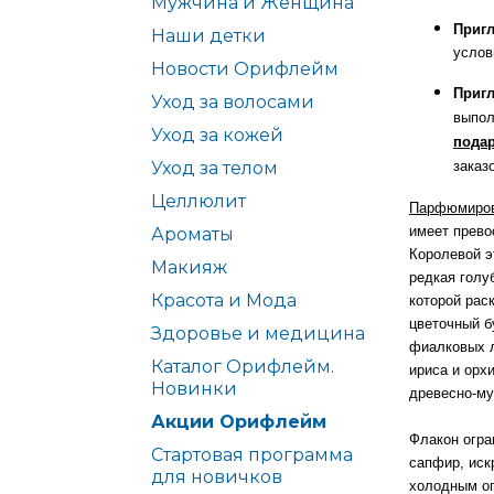
Мужчина и Женщина
Пригл
Наши детки
услов
Новости Орифлейм
Пригл
Уход за волосами
выпол
Уход за кожей
пода
Уход за телом
заказ
Целлюлит
Парфюмирова
имеет прево
Ароматы
Королевой э
Макияж
редкая голу
Красота и Мода
которой рас
цветочный б
Здоровье и медицина
фиалковых л
Каталог Орифлейм.
ириса и орх
Новинки
древесно-м
Акции Орифлейм
Флакон огра
Стартовая программа
сапфир, ис
для новичков
холодным ог