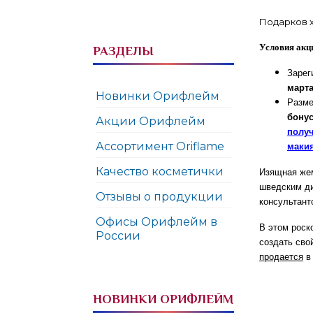
Подарков х
Условия акц
РАЗДЕЛЫ
Зарег
марта
Новинки Орифлейм
Разме
бону
Акции Орифлейм
получ
Ассортимент Oriflame
маки
Качество косметички
Изящная жем
шведским ди
Отзывы о продукции
консультант
Офисы Орифлейм в
В этом роск
России
создать сво
продается
в 
НОВИНКИ ОРИФЛЕЙМ