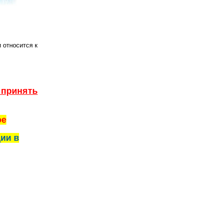
 относится к
 принять
ое
ии в