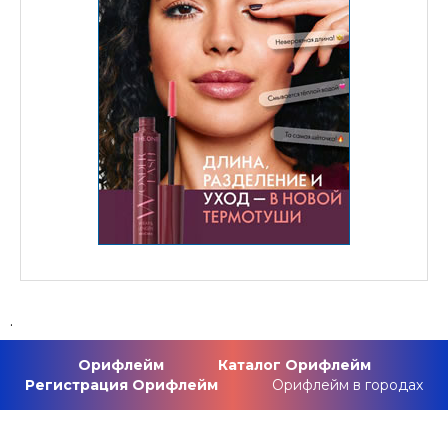
.
Орифлейм
Каталог Орифлейм
Регистрация Орифлейм
Орифлейм в городах