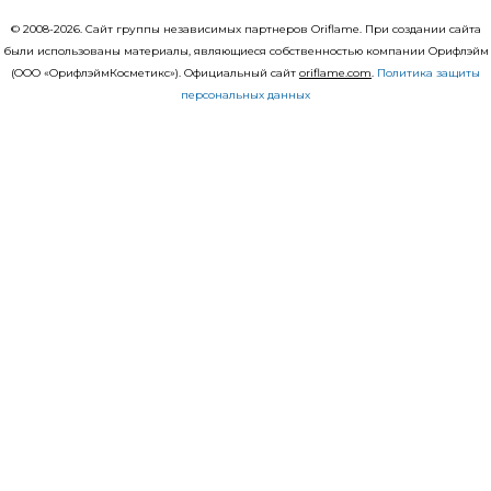
© 2008-2026. Сайт группы независимых партнеров Oriflame. При создании сайта
были использованы материалы, являющиеся собственностью компании Орифлэйм
(ООО «ОрифлэймКосметикс»). Официальный сайт
оriflаme.com
.
Политика защиты
персональных данных