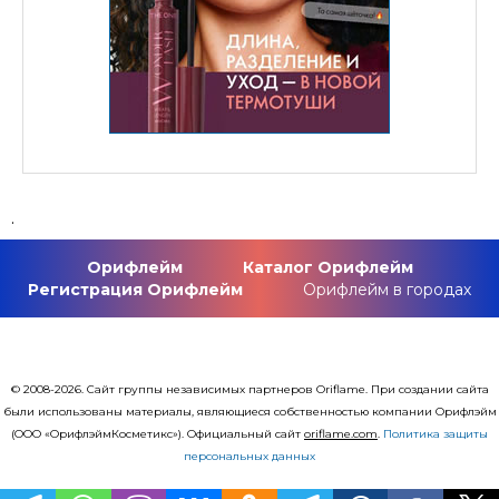
.
Орифлейм
Каталог Орифлейм
Регистрация Орифлейм
Орифлейм в городах
© 2008-2026. Сайт группы независимых партнеров Oriflame. При создании сайта
были использованы материалы, являющиеся собственностью компании Орифлэйм
(ООО «ОрифлэймКосметикс»). Официальный сайт
оriflаme.com
.
Политика защиты
персональных данных