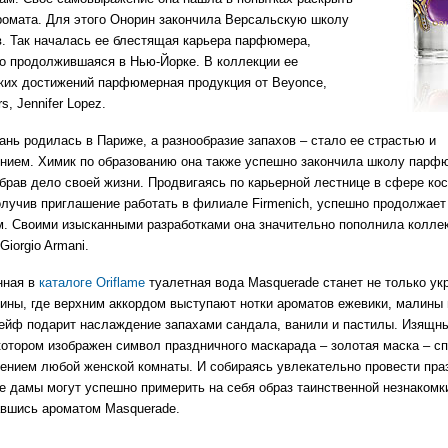
ромата. Для этого Онорин закончила Версальскую школу
 Так началась ее блестящая карьера парфюмера,
 продолжившаяся в Нью-Йорке. В коллекции ее
ких достижений парфюмерная продукция от Beyonce,
s, Jennifer Lopez.
нь родилась в Париже, а разнообразие запахов – стало ее страстью и
нием. Химик по образованию она также успешно закончила школу парф
брав дело своей жизни. Продвигаясь по карьерной лестнице в сфере ко
олучив приглашение работать в филиале Firmenich, успешно продолжает
 Своими изысканными разработками она значительно пополнила коллек
 Giorgio Armani.
нная в
каталоге Oriflame
туалетная вода Masquerade станет не только у
ны, где верхним аккордом выступают нотки ароматов ежевики, малины 
ейф подарит наслаждение запахами сандала, ванили и пастилы. Изящн
котором изображен символ праздничного маскарада – золотая маска – сп
ением любой женской комнаты. И собираясь увлекательно провести пр
е дамы могут успешно примерить на себя образ таинственной незнакомк
вшись ароматом Masquerade.