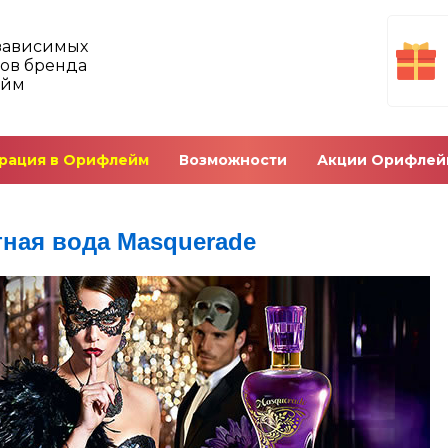
зависимых
ов бренда
ейм
рация в Орифлейм
Возможности
Акции Орифлей
тная вода Masquerade