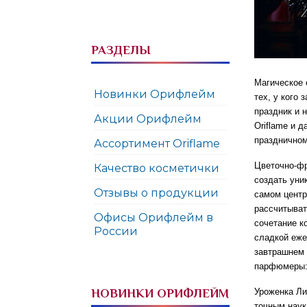
РАЗДЕЛЫ
Магическое 
Новинки Орифлейм
тех, у кого
праздник и 
Акции Орифлейм
Oriflame и 
праздничном
Ассортимент Oriflame
Цветочно-ф
Качество косметички
создать уни
Отзывы о продукции
самом центр
рассчитыват
Офисы Орифлейм в
сочетание к
России
сладкой еже
завтрашнем 
парфюмеры:
НОВИНКИ ОРИФЛЕЙМ
Уроженка Ли
точным наук