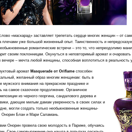
слово «маскарад» заставляет трепетать сердце многих женщин – от са
 за плечами уже большой жизненный опыт. Таинственность и непредсказу
необыкновенные романтические встречи – это то, что непреодолимо мани
дарит своим поклонницам. Окунуться в неповторимый аромат и очаровать
 вечере – мечта любой женщины, способная воплотиться в реальность 
руктовый аромат
Masquerade от Oriflame
способен
кальный, желанный образ многим женщинам: быть в
е мужского внимания на прекрасном празднике и
ь на самое сказочное продолжение. Органичное
омпозиции из черного георгина, сандалового дерева и
вики, дающее милым дамам уверенность в своих силах и
дне, могли создать только необыкновенные женщины-
 Онорин Блан и Мари Саламань.
вии Онорин провела свою молодость в Париже, обучаясь
ам. Свое самовыражение она нашла в попытках раскрыть