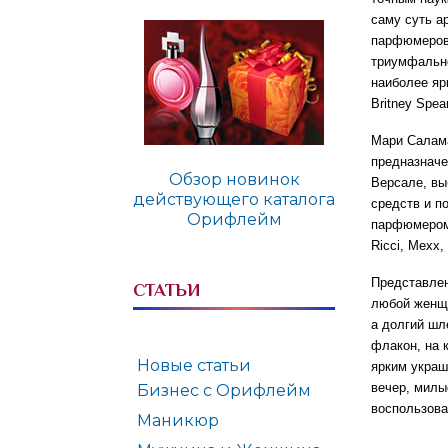
саму суть а
парфюмеров.
триумфально
наиболее яр
Britney Spear
Мари Салама
предназначе
Обзор новинок
Версале, вы
действующего каталога
средств и п
Орифлейм
парфюмером.
Ricci, Mexx,
Представле
СТАТЬИ
любой женщи
а долгий шл
флакон, на 
Новые статьи
ярким украш
вечер, милы
Бизнес с Орифлейм
воспользова
Маникюр