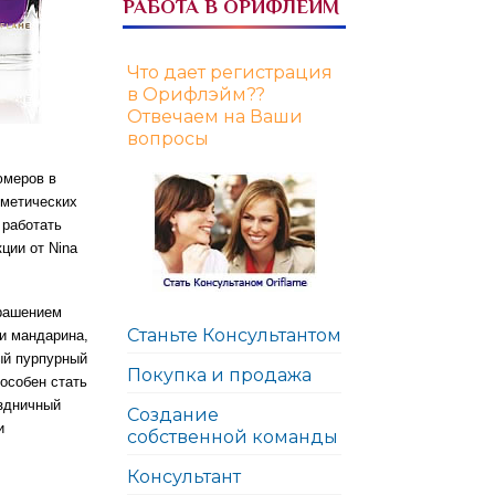
РАБОТА В ОРИФЛЕЙМ
Что дает регистрация
в Орифлэйм??
Отвечаем на Ваши
вопросы
юмеров в
сметических
 работать
ции от Nina
крашением
Станьте Консультантом
и мандарина,
ый пурпурный
Покупка и продажа
особен стать
аздничный
Создание
и
собственной команды
Консультант