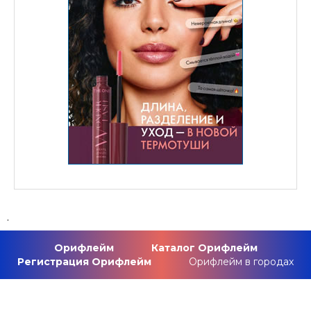
.
Орифлейм
Каталог Орифлейм
Регистрация Орифлейм
Орифлейм в городах