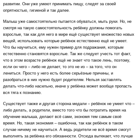
развитии. Они уже умеют принимать пищу, следят за своей
опрятностью, гигиеной и так далее.
Малыш уже самостоятельно пытается обуваться, мыть руки. Но, не
смотря на такую самостоятельность ребёнку должны помогать
взрослые, так как для него в мире ещё существует множество новых
вещей, использовать которые ребёнок естественно ещё не умеет.
Что бы научиться, ему нужен пример для подражания, которым
естественно становятся взрослые. Так же следует учесть тот факт,
что в этом возрасте ребёнок ещё не знает что такое лень, поэтому,
если он чего – либо не делает, то это не из – за того, что он
лениться. Просто у него есть более серьёзные причины, и
разобраться в них нужно будет родителям. Нельзя заставлять
делать что-либо насильно, иначе у ребёнка может вообще пропасть
вся тяга к познанию.
Существует также и другая сторона медали – ребёнок не умеет что –
либо делать, а родители, вместо того что бы потратить время на
обучение малыша, делают всё сами, экономя тем самым своё
время. Но, такая экономия – ошибочна, так как ребёнок в таком
случае ничему не научиться. А ведь родители не всё время смогут
выполнять за ребёнка его обязанности. Отсюда вытекает, что лучше