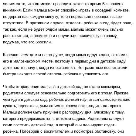
является то, что он может проводить какое-то время без вашего
внимания. Если малыш может спокойно играть в соседней комнате,
не дергая вас каждую минуту, то он нормально перенесет ваше
отсутствие. В противном случае, отдавать ребенка в сад будет рано,
так как, если не будет рядом мамы, малыш может очень сильно
расстроиться, а возможно и получиться психическую травму,
подумав, что его бросили.
Конечно всем детям не по душе, когда мама вдруг ходит, оставляя
его в малознакомом месте, поэтому в первых дни в детском саду
дети часто плачут, когда их оставляют. Но грамотные воспитатели
быстро находят способ отвлечь ребенка и успокоить его.
Чтобы отправление малыша в детский сад не стало кошмаром,
родителям следует основательно подготовить его к этому. Прежде
чем идти в детский сад, ребенок должен научиться самостоятельно
кушать, одеваться, умываться и, конечно же, ходить на горшок.
Малыш должен быть приучен к распорядку дня, близкому к тому,
которого придерживаются в детском садике. Родителям следует
сами посетить детский сад, в который они планируют отдать
ребенка. Поговорив с воспитателем и посмотрев обстановку, они