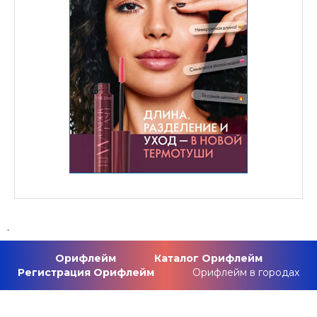
.
Орифлейм
Каталог Орифлейм
Регистрация Орифлейм
Орифлейм в городах