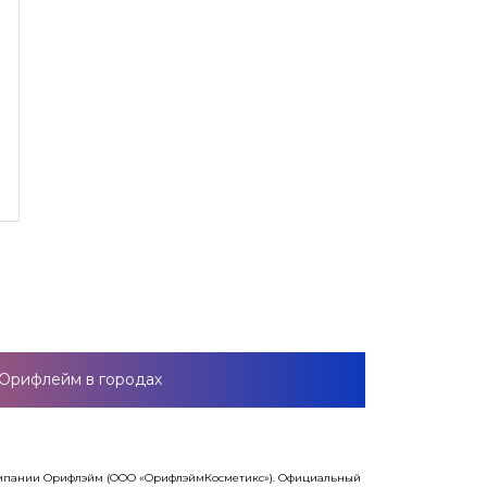
Орифлейм в городах
компании Орифлэйм (ООО «ОрифлэймКосметикс»). Официальный