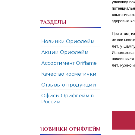
упаковку по
потенциальн
«вытягивает
здоровые кл
РАЗДЕЛЫ
При этом, и
их как можн
Новинки Орифлейм
лет, у шамп
Акции Орифлейм
Использован
начавшихся 
Ассортимент Oriflame
лет, нужно и
Качество косметички
Отзывы о продукции
Офисы Орифлейм в
России
НОВИНКИ ОРИФЛЕЙМ