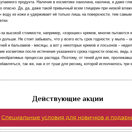
купаемого продукта. Наличие в косметике ланолина, каолина, и даже гли
о опасно. Да, да, даже такой привычный всем глицерин при низкой влаж
» воду из кожи и удерживает её только лишь на поверхности, тем самы
етки.
з-за высокой стоимости, например, «хороших» кремов, многие пытаются 
о дольше. Не стоит забывать, что у всего есть срок годности: у мыла – 
уней и бальзамов - месяцы, а вот у некоторых кремов и лосьонов – недел
ие косметики после истечения указанного срока годности опасно, ведь э
необратимых процессах распада. Поэтому, от теней для век, пролежавш
збавляться, так же, как и от туши для ресниц, которой исполнилось три 
Действующие акции
Специальные условия для новичков и подарк