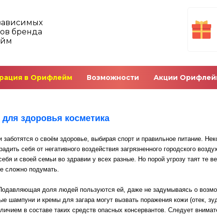
зависимых
ов бренда
ейм
рация в Орифлейм
Возможности
Акции Орифлей
 для здоровья косметика
 заботятся о своём здоровье, выбирая спорт и правильное питание. Нек
радить себя от негативного воздействия загрязненного городского возду
себя и своей семьи во здравии у всех разные. Но порой угрозу таят те в
е сложно подумать.
Подавляющая доля людей пользуются ей, даже не задумываясь о возмо
рые шампуни и кремы для загара могут вызвать поражения кожи (отек, зуд
аличием в составе таких средств опасных консервантов. Следует внимат