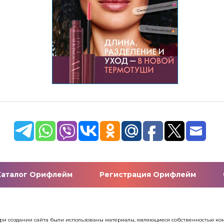
Каталог Орифлейм
Регистрация Орифлейм
. При создании сайта были использованы материалы, являющиеся собственностью 