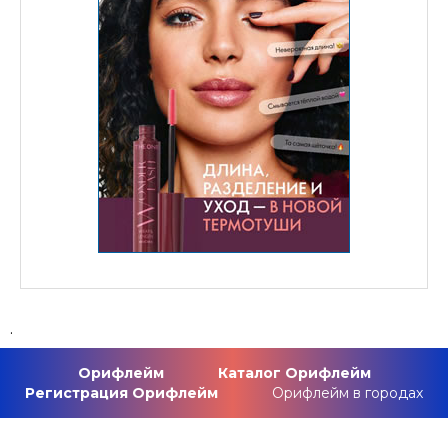
.
Орифлейм
Каталог Орифлейм
Регистрация Орифлейм
Орифлейм в городах