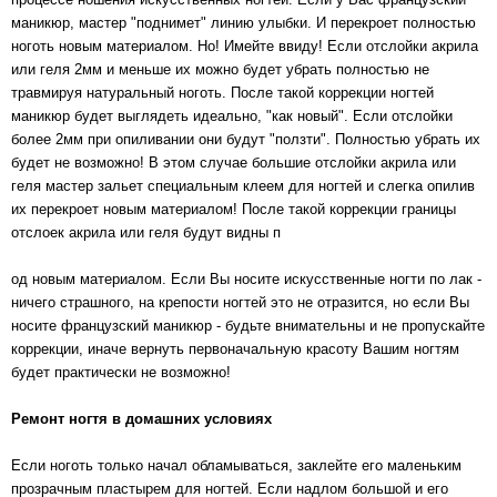
маникюр, мастер "поднимет" линию улыбки. И перекроет полностью
ноготь новым материалом. Но! Имейте ввиду! Если отслойки акрила
или геля 2мм и меньше их можно будет убрать полностью не
травмируя натуральный ноготь. После такой коррекции ногтей
маникюр будет выглядеть идеально, "как новый". Если отслойки
более 2мм при опиливании они будут "ползти". Полностью убрать их
будет не возможно! В этом случае большие отслойки акрила или
геля мастер зальет специальным клеем для ногтей и слегка опилив
их перекроет новым материалом! После такой коррекции границы
отслоек акрила или геля будут видны п
од новым материалом. Если Вы носите искусственные ногти по лак -
ничего страшного, на крепости ногтей это не отразится, но если Вы
носите французский маникюр - будьте внимательны и не пропускайте
коррекции, иначе вернуть первоначальную красоту Вашим ногтям
будет практически не возможно!
Ремонт ногтя в домашних условиях
Если ноготь только начал обламываться, заклейте его маленьким
прозрачным пластырем для ногтей. Если надлом большой и его