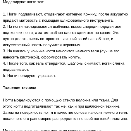
Моделируют ногти так:
1. Ногти подпиливают, отодвигают ногтевую Кожину, после аккуратно
придают матовость с помощью шлифовального инструмента.
2. На ногти накладываются шаблоны: вырез спереди пододвигают
под кончик ногтя, а затем шаблон слегка сдвигают по краям. Это
нужно делать очень осторожно – лишний загиб на шаблоне, и
искусственный ноготь получится неровным.
3. На шаблон у кончика ногтя наносится немного геля (лучше его
наносить кисточкой), сформировать ноготь.
4. После того, как гель отвердится, шаблоны снимают, ногти слегка
подравнивают.
5. Ногти полируют, украшают.
Тканевая техника
Ногти моделируются с помощью стекло волокна или ткани. Для
этого ногти подготавливают так же, как и при шаблонной технике.
Затем на поверхность ногтя в качестве основы наносят немного геля,
после чего его равномерно распределяют по всей ногтевой пластине.
Маленькие кусочки шелка или льна накладываются на