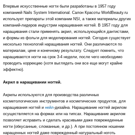
Впервые искусственные ногти были разработаны в 1957 году
компанией Nails System International. Cалон Красоты WorldBeauty.ru
использует препараты этой компании NSI, а также материалы других
компаний-лидеров индустрии наращивания ногтей. В 1957 году для
наращивания стали применять акрил, использующийся дантистами,
и формы из фольги для моделирования ногтей. Сегодня существует
несколько технологий наращивания ногтей. Они различаются по
материалам, цене и конечному результату. Следует помнить, что
наращиваются ногти на срок 3-4 недели, после чего необходимо
проводить коррекцию (хотя выглядеть они все еще могут крайне
эффектно).
Акрил в наращивании ногтей.
Акрилы используются для производства различных
косметологических инструментов и косметических продуктов, для
наращивания ногтей и
нейл
-дизайна. Наращивание ногтей акрилом
осуществляется на формах или на типсах. Наращивание акрилом
позволяет исправить и сделать красивыми даже поврежеденные
ногти (обкусанные, сломанные, и др.). А при постоянном ношении
наращенных ногтей даже поврежденный натуральный ноготь