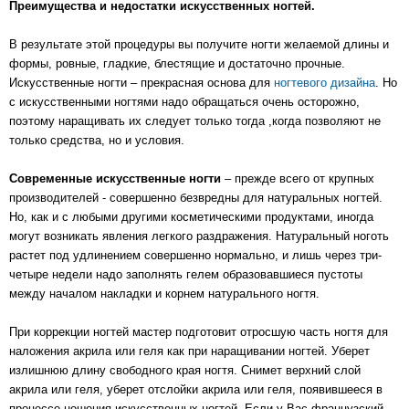
Преимущества и недостатки искусственных ногтей.
В результате этой процедуры вы получите ногти желаемой длины и
формы, ровные, гладкие, блестящие и достаточно прочные.
Искусственные ногти – прекрасная основа для
ногтевого дизайна
. Но
с искусственными ногтями надо обращаться очень осторожно,
поэтому наращивать их следует только тогда ,когда позволяют не
только средства, но и условия.
Современные искусственные ногти
– прежде всего от крупных
производителей - совершенно безвредны для натуральных ногтей.
Но, как и с любыми другими косметическими продуктами, иногда
могут возникать явления легкого раздражения. Натуральный ноготь
растет под удлинением совершенно нормально, и лишь через три-
четыре недели надо заполнять гелем образовавшиеся пустоты
между началом накладки и корнем натурального ногтя.
При коррекции ногтей мастер подготовит отросшую часть ногтя для
наложения акрила или геля как при наращивании ногтей. Уберет
излишнюю длину свободного края ногтя. Снимет верхний слой
акрила или геля, уберет отслойки акрила или геля, появившееся в
процессе ношения искусственных ногтей. Если у Вас французский