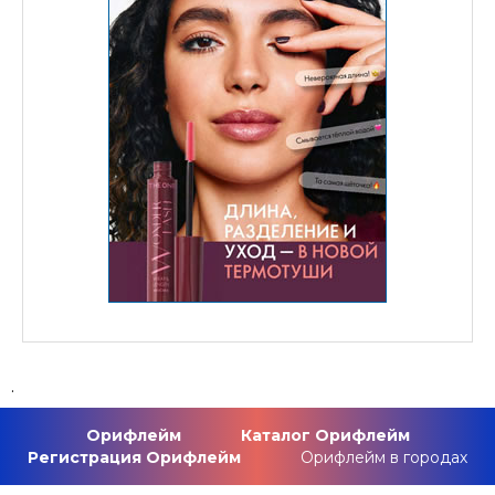
.
Орифлейм
Каталог Орифлейм
Регистрация Орифлейм
Орифлейм в городах