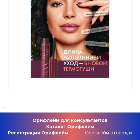
.
Орифлейм для консультантов
Каталог Орифлейм
Регистрация Орифлейм
Орифлейм в городах